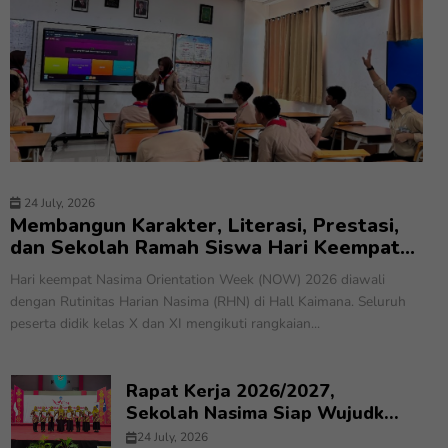
24 July, 2026
Membangun Karakter, Literasi, Prestasi,
dan Sekolah Ramah Siswa Hari Keempat
Nasima Orientation Week 2026
Hari keempat Nasima Orientation Week (NOW) 2026 diawali
dengan Rutinitas Harian Nasima (RHN) di Hall Kaimana. Seluruh
peserta didik kelas X dan XI mengikuti rangkaian...
Rapat Kerja 2026/2027,
Sekolah Nasima Siap Wujudkan
Program Kerja Inovatif dan
24 July, 2026