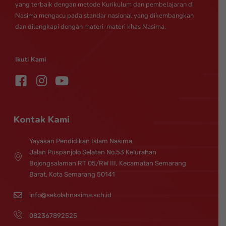
yang terbaik dengan metode Kurikulum dan pembelajaran di
Nasima mengacu pada standar nasional yang dikembangkan
dan dilengkapi dengan materi-materi khas Nasima.
Ikuti Kami
I
Y
n
o
s
u
t
t
Kontak Kami
a
u
g
b
Yayasan Pendidikan Islam Nasima
r
e
Jalan Puspanjolo Selatan No.53 Kelurahan
a
Bojongsalaman RT 05/RW III, Kecamatan Semarang
m
Barat, Kota Semarang 50141
info@sekolahnasima.sch.id
082367892525