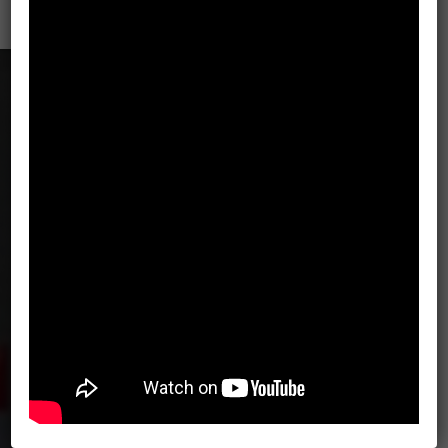
“ Bagaimana caranya agar karakter nasionalis,
agamais, itu juga tersebar kesemua lembaga
pendidikan dan setiap manusia Indonesia.
Istilahnya me-NASIMA-kan Indonesia, Kecintaan
pada tanah air yang mendalam dan keimanan yang