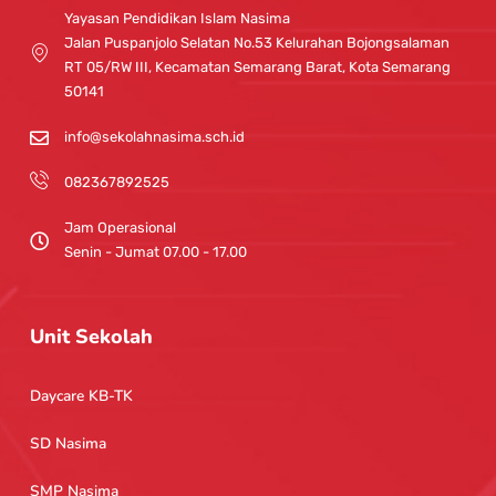
g
b
Yayasan Pendidikan Islam Nasima
r
e
Jalan Puspanjolo Selatan No.53 Kelurahan Bojongsalaman
a
RT 05/RW III, Kecamatan Semarang Barat, Kota Semarang
m
50141
info@sekolahnasima.sch.id
082367892525
Jam Operasional
Senin - Jumat 07.00 - 17.00
Unit Sekolah
Daycare KB-TK
SD Nasima
SMP Nasima