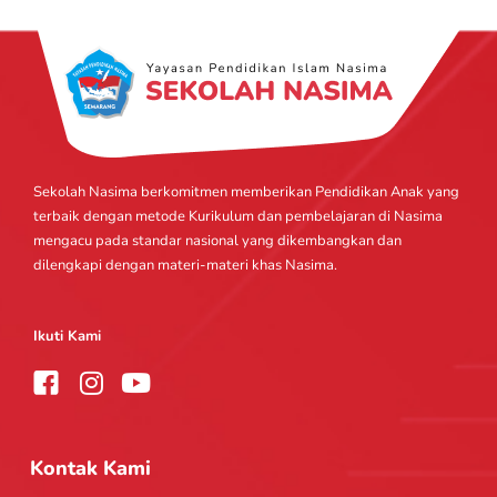
Sekolah Nasima berkomitmen memberikan Pendidikan Anak yang
terbaik dengan metode Kurikulum dan pembelajaran di Nasima
mengacu pada standar nasional yang dikembangkan dan
dilengkapi dengan materi-materi khas Nasima.
Ikuti Kami
I
Y
n
o
s
u
t
t
Kontak Kami
a
u