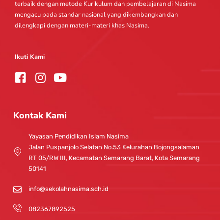
terbaik dengan metode Kurikulum dan pembelajaran di Nasima
mengacu pada standar nasional yang dikembangkan dan
dilengkapi dengan materi-materi khas Nasima.
Ikuti Kami
I
Y
n
o
s
u
t
t
Kontak Kami
a
u
g
b
Yayasan Pendidikan Islam Nasima
r
e
Jalan Puspanjolo Selatan No.53 Kelurahan Bojongsalaman
a
RT 05/RW III, Kecamatan Semarang Barat, Kota Semarang
m
50141
info@sekolahnasima.sch.id
082367892525