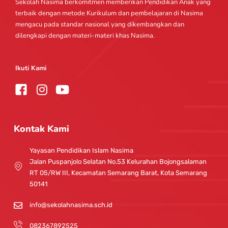
Sekolah Nasima berkomitmen memberikan Pendidikan Anak yang
terbaik dengan metode Kurikulum dan pembelajaran di Nasima
mengacu pada standar nasional yang dikembangkan dan
dilengkapi dengan materi-materi khas Nasima.
Ikuti Kami
I
Y
n
o
s
u
t
t
Kontak Kami
a
u
g
b
Yayasan Pendidikan Islam Nasima
r
e
Jalan Puspanjolo Selatan No.53 Kelurahan Bojongsalaman
a
RT 05/RW III, Kecamatan Semarang Barat, Kota Semarang
m
50141
info@sekolahnasima.sch.id
082367892525