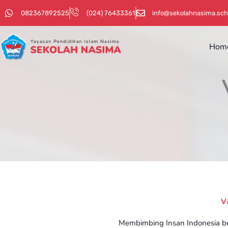
Skip
082367892525
(024) 76433361
info@sekolahnasima.sch
to
content
Hom
Vi
Membimbing Insan Indonesia be