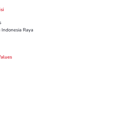
si
s
u Indonesia Raya
Values