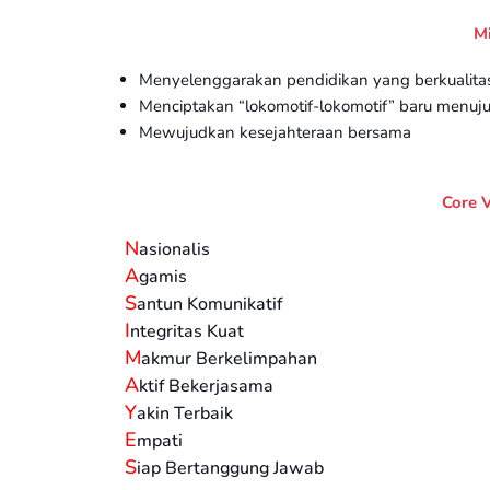
Mi
Menyelenggarakan pendidikan yang berkualita
Menciptakan “lokomotif-lokomotif” baru menuj
Mewujudkan kesejahteraan bersama
Core 
N
asionalis
A
gamis
S
antun Komunikatif
I
ntegritas Kuat
M
akmur Berkelimpahan
A
ktif Bekerjasama
Y
akin Terbaik
E
mpati
S
iap Bertanggung Jawab