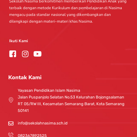
Sekolah Nasima berkomitmen memberikan Pendidikan Anak yang
terbaik dengan metode Kurikulum dan pembelajaran di Nasima
mengacu pada standar nasional yang dikembangkan dan
dilengkapi dengan materi-materi khas Nasima.
Ikuti Kami
I
Y
n
o
s
u
t
t
Kontak Kami
a
u
g
b
Yayasan Pendidikan Islam Nasima
r
e
Jalan Puspanjolo Selatan No.53 Kelurahan Bojongsalaman
a
RT 05/RW III, Kecamatan Semarang Barat, Kota Semarang
m
50141
info@sekolahnasima.sch.id
082367892525