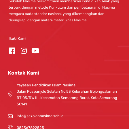
Sekolah Nasima berkomitmen memberikan Pendidikan Anak yang
terbaik dengan metode Kurikulum dan pembelajaran di Nasima
mengacu pada standar nasional yang dikembangkan dan
dilengkapi dengan materi-materi khas Nasima.
Ikuti Kami
I
Y
n
o
s
u
t
t
Kontak Kami
a
u
g
b
Yayasan Pendidikan Islam Nasima
r
e
Jalan Puspanjolo Selatan No.53 Kelurahan Bojongsalaman
a
RT 05/RW III, Kecamatan Semarang Barat, Kota Semarang
m
50141
info@sekolahnasima.sch.id
082367892525