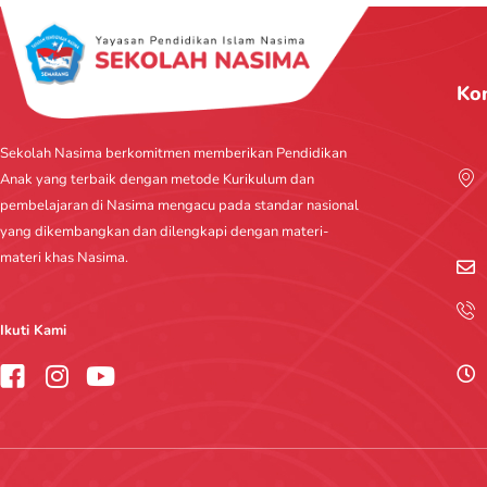
Ko
Sekolah Nasima berkomitmen memberikan Pendidikan
Anak yang terbaik dengan metode Kurikulum dan
pembelajaran di Nasima mengacu pada standar nasional
yang dikembangkan dan dilengkapi dengan materi-
materi khas Nasima.
Ikuti Kami
I
Y
n
o
s
u
t
t
a
u