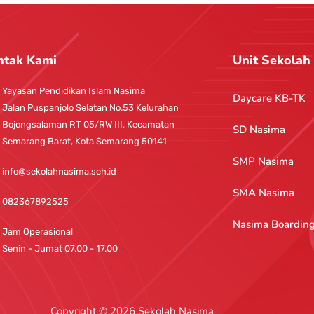
ntak Kami
Unit Sekolah
Yayasan Pendidikan Islam Nasima
Daycare KB-TK
Jalan Puspanjolo Selatan No.53 Kelurahan
Bojongsalaman RT 05/RW III, Kecamatan
SD Nasima
Semarang Barat, Kota Semarang 50141
SMP Nasima
info@sekolahnasima.sch.id
SMA Nasima
082367892525
Nasima Boardin
Jam Operasional
Senin - Jumat 07.00 - 17.00
Copyright © 2026 Sekolah Nasima