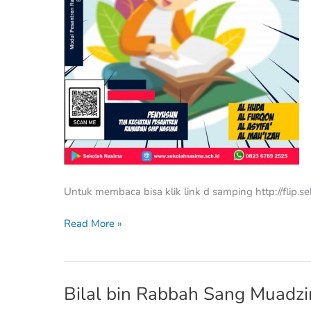
Untuk membaca bisa klik link d samping http://flip.se
Read More »
Bilal bin Rabbah Sang Muadzi
Bilal
bin