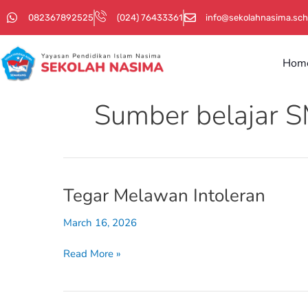
Skip
082367892525
(024) 76433361
info@sekolahnasima.sch
to
content
Hom
Sumber belajar 
Tegar Melawan Intoleran
Tegar
Melawan
March 16, 2026
Intoleran
Read More »