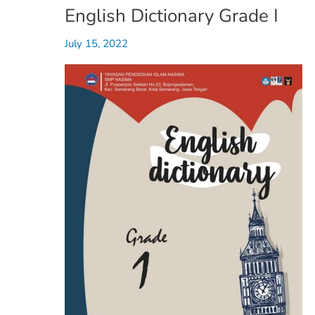
English Dictionary Grade I
English
Dictionary
July 15, 2022
Grade
I