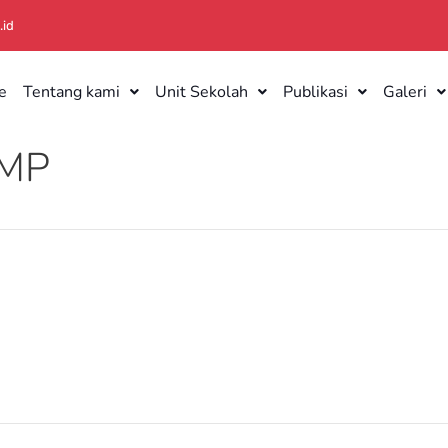
.id
e
Tentang kami
Unit Sekolah
Publikasi
Galeri
SMP