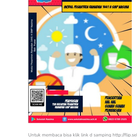
H
SMP
Nasima
Untuk membaca bisa klik link d samping http://flip.s