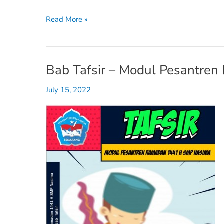
Read More »
Bab Tafsir – Modul Pesantr
Bab
Tafsir
July 15, 2022
–
Modul
Pesantren
Ramadhan
1441
H
SMP
Nasima