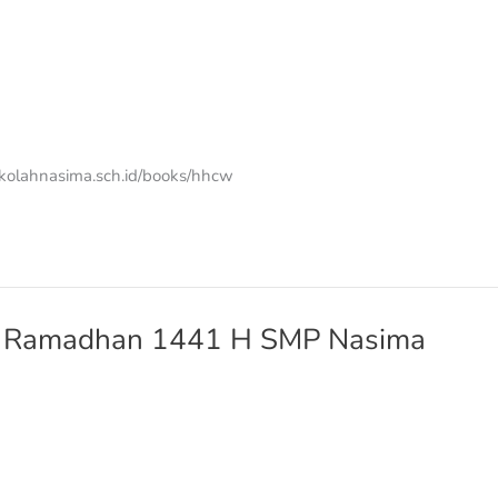
sekolahnasima.sch.id/books/hhcw
n Ramadhan 1441 H SMP Nasima