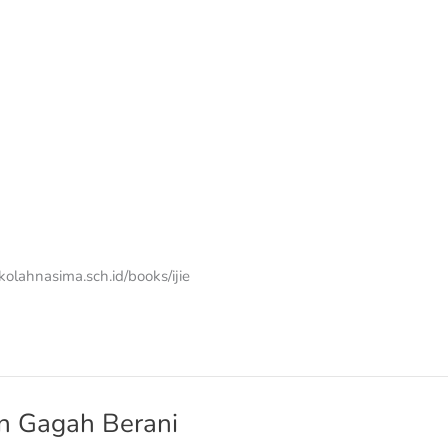
kolahnasima.sch.id/books/ijie
n Gagah Berani