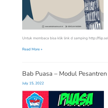
Untuk membaca bisa klik link d samping http://flip.
Read More »
Bab Puasa – Modul Pesantre
Bab
Puasa
July 15, 2022
–
Modul
Pesantren
Ramadhan
1441