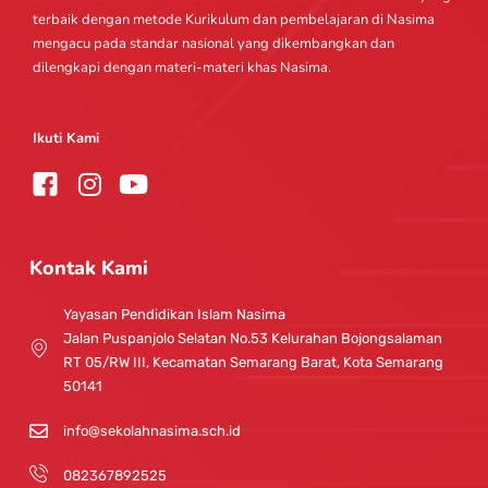
terbaik dengan metode Kurikulum dan pembelajaran di Nasima
mengacu pada standar nasional yang dikembangkan dan
dilengkapi dengan materi-materi khas Nasima.
Ikuti Kami
I
Y
n
o
s
u
t
t
Kontak Kami
a
u
g
b
Yayasan Pendidikan Islam Nasima
r
e
Jalan Puspanjolo Selatan No.53 Kelurahan Bojongsalaman
a
RT 05/RW III, Kecamatan Semarang Barat, Kota Semarang
m
50141
info@sekolahnasima.sch.id
082367892525