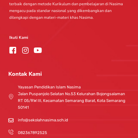
terbaik dengan metode Kurikulum dan pembelajaran di Nasima
mengacu pada standar nasional yang dikembangkan dan
dilengkapi dengan materi-materi khas Nasima.
Ikuti Kami
I
Y
n
o
s
u
t
t
Kontak Kami
a
u
g
b
Yayasan Pendidikan Islam Nasima
r
e
Jalan Puspanjolo Selatan No.53 Kelurahan Bojongsalaman
a
RT 05/RW III, Kecamatan Semarang Barat, Kota Semarang
m
50141
info@sekolahnasima.sch.id
082367892525