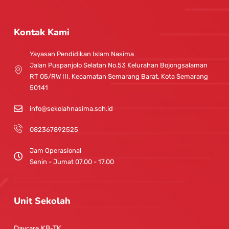
n
o
s
u
t
t
Kontak Kami
a
u
g
b
Yayasan Pendidikan Islam Nasima
r
e
Jalan Puspanjolo Selatan No.53 Kelurahan Bojongsalaman
a
RT 05/RW III, Kecamatan Semarang Barat, Kota Semarang
m
50141
info@sekolahnasima.sch.id
082367892525
Jam Operasional
Senin - Jumat 07.00 - 17.00
Unit Sekolah
Daycare KB-TK