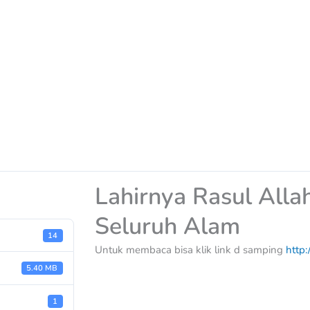
Lahirnya Rasul All
Seluruh Alam
14
Untuk membaca bisa klik link d samping
http:
5.40 MB
1