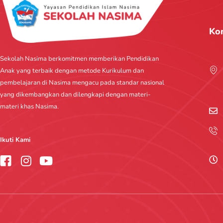
Ko
Sekolah Nasima berkomitmen memberikan Pendidikan
Anak yang terbaik dengan metode Kurikulum dan
pembelajaran di Nasima mengacu pada standar nasional
yang dikembangkan dan dilengkapi dengan materi-
materi khas Nasima.
Ikuti Kami
I
Y
n
o
s
u
t
t
a
u
g
b