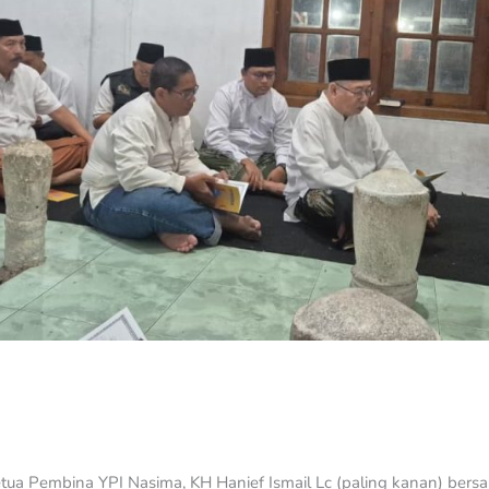
tua Pembina YPI Nasima, KH Hanief Ismail Lc (paling kanan) ber