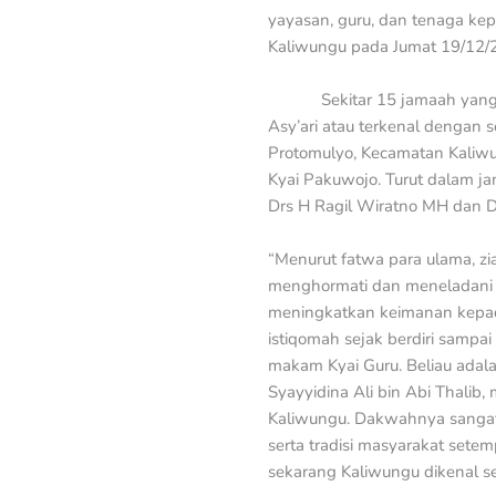
yayasan, guru, dan tenaga kep
Kaliwungu pada Jumat 19/12/
Sekitar 15 jamaah yang
Asy’ari atau terkenal dengan
Protomulyo, Kecamatan Kaliw
Kyai Pakuwojo. Turut dalam ja
Drs H Ragil Wiratno MH dan 
“Menurut fatwa para ulama, zi
menghormati dan meneladani 
meningkatkan keimanan kepada 
istiqomah sejak berdiri sampai 
makam Kyai Guru. Beliau adala
Syayyidina Ali bin Abi Thalib,
Kaliwungu. Dakwahnya sangat g
serta tradisi masyarakat set
sekarang Kaliwungu dikenal seb