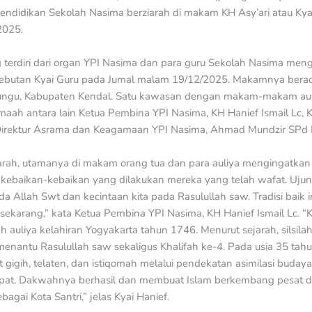
endidikan Sekolah Nasima berziarah di makam KH Asy’ari atau Kyai 
2025.
 terdiri dari organ YPI Nasima dan para guru Sekolah Nasima me
 sebutan Kyai Guru pada Jumal malam 19/12/2025. Makamnya berada
ungu, Kabupaten Kendal. Satu kawasan dengan makam-makam auli
maah antara lain Ketua Pembina YPI Nasima, KH Hanief Ismail Lc,
Direktur Asrama dan Keagamaan YPI Nasima, Ahmad Mundzir SPd
arah, utamanya di makam orang tua dan para auliya mengingatkan 
kebaikan-kebaikan yang dilakukan mereka yang telah wafat. Uju
Allah Swt dan kecintaan kita pada Rasulullah saw. Tradisi baik i
sekarang,” kata Ketua Pembina YPI Nasima, KH Hanief Ismail Lc. “Kal
h auliya kelahiran Yogyakarta tahun 1746. Menurut sejarah, silsi
 menantu Rasulullah saw sekaligus Khalifah ke-4. Pada usia 35 tah
igih, telaten, dan istiqomah melalui pendekatan asimilasi buday
empat. Dakwahnya berhasil dan membuat Islam berkembang pesat d
agai Kota Santri,” jelas Kyai Hanief.