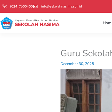
Skip
(024) 7600400
info@sekolahnasima.sch.id
to
content
Hom
Guru Sekola
December 30, 2025