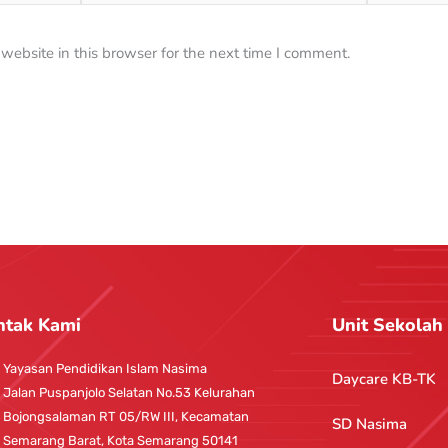
ebsite in this browser for the next time I comment.
ntak Kami
Unit Sekolah
Yayasan Pendidikan Islam Nasima
Daycare KB-TK
Jalan Puspanjolo Selatan No.53 Kelurahan
Bojongsalaman RT 05/RW III, Kecamatan
SD Nasima
Semarang Barat, Kota Semarang 50141