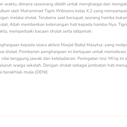
an waktu, dimana seseorang dilatih untuk menghargai dan mengatu
 kultum oleh Muhammad Tigris Wibisono kelas X.2 yang menyamp
un melalui sholat. Terutama saat bersujud, seorang hamba buka
holat, Allah memberikan ketenangan hati kepada hamba-Nya. Tigri
ktu, memperbaiki bacaan sholat serta istiqomah.
ghargaan kepada siswa aktivis Masjid Baitul Masykur, yang melip
 usai sholat. Pemberian penghargaan ini bertujuan untuk memotivas
ilai tanggung jawab dan keteladanan. Peringatan Isra’ Mi’raj in
seluruh warga sekolah. Dengan sholat sebagai jembatan hati menu
 berakhlak mulia (DENI).