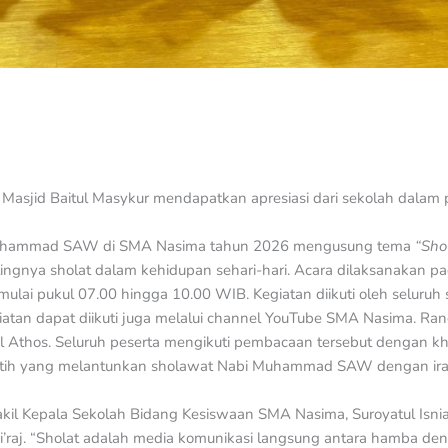
 Masjid Baitul Masykur mendapatkan apresiasi dari sekolah dalam pe
bi Muhammad SAW di SMA Nasima tahun 2026 mengusung tema
“Sho
ngnya sholat dalam kehidupan sehari-hari. Acara dilaksanakan pad
ulai pukul 07.00 hingga 10.00 WIB. Kegiatan diikuti oleh seluru
iatan dapat diikuti juga melalui channel YouTube SMA Nasima. Ra
Athos. Seluruh peserta mengikuti pembacaan tersebut dengan kh
tih yang melantunkan sholawat Nabi Muhammad SAW dengan ira
kil Kepala Sekolah Bidang Kesiswaan SMA Nasima, Suroyatul Isnia
raj. “Sholat adalah media komunikasi langsung antara hamba deng