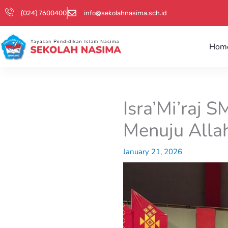
Skip
(024) 7600400
info@sekolahnasima.sch.id
to
content
Hom
Isra’Mi’raj 
Menuju All
January 21, 2026