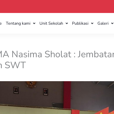
e
Tentang kami
Unit Sekolah
Publikasi
Galeri
SMA Nasima Sholat : Jembata
ah SWT