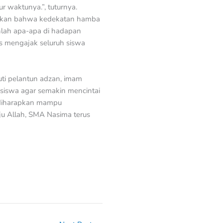
r waktunya.”, tuturnya.
aikan bahwa kedekatan hamba
nlah apa-apa di hadapan
s mengajak seluruh siswa
uti pelantun adzan, imam
i siswa agar semakin mencintai
i diharapkan mampu
ju Allah, SMA Nasima terus