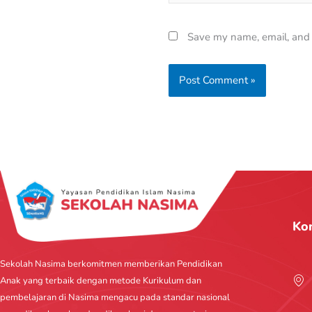
Save my name, email, and w
Ko
Sekolah Nasima berkomitmen memberikan Pendidikan
Anak yang terbaik dengan metode Kurikulum dan
pembelajaran di Nasima mengacu pada standar nasional