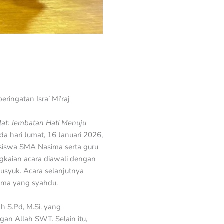
ringatan Isra’ Mi’raj
lat: Jembatan Hati Menuju
a hari Jumat, 16 Januari 2026,
h siswa SMA Nasima serta guru
ngkaian acara diawali dengan
usyuk. Acara selanjutnya
ma yang syahdu.
h S.Pd, M.Si. yang
an Allah SWT. Selain itu,