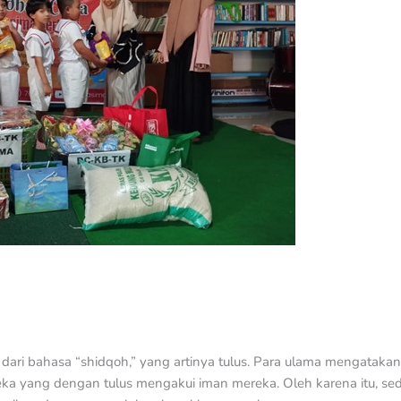
l dari bahasa “shidqoh,” yang artinya tulus. Para ulama mengata
a yang dengan tulus mengakui iman mereka. Oleh karena itu, sed