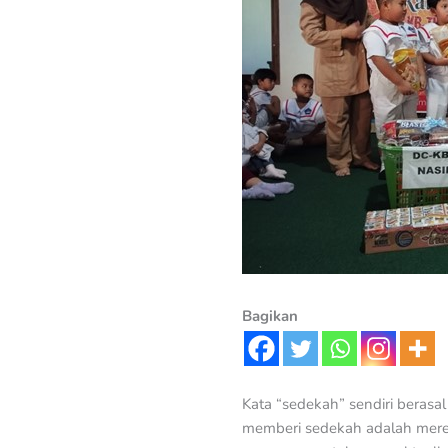
Bagikan
Kata “sedekah” sendiri berasa
memberi sedekah adalah merek