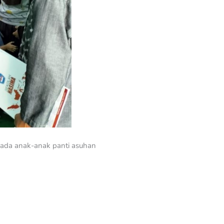
ada anak-anak panti asuhan