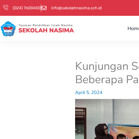
Skip
(024) 7600400
info@sekolahnasima.sch.id
to
content
Hom
Kunjungan S
Beberapa Pa
April 5, 2024