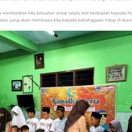
memberikan kita kekuatan untuk selalu taat beribadah kepada-Nya
, jalan yang akan membawa kita kepada kebahagiaan hidup di dunia 