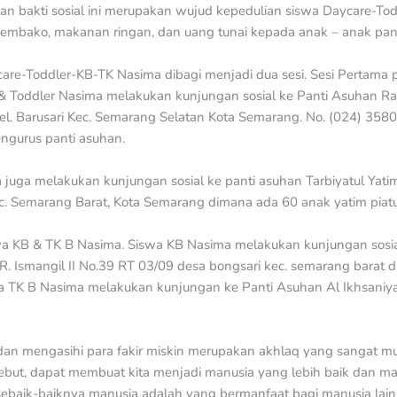
atan bakti sosial ini merupakan wujud kepedulian siswa Daycare-
mbako, makanan ringan, dan uang tunai kepada anak – anak pant
are-Toddler-KB-TK Nasima dibagi menjadi dua sesi. Sesi Pertama
 & Toddler Nasima melakukan kunjungan sosial ke Panti Asuhan R
Kel. Barusari Kec. Semarang Selatan Kota Semarang. No. (024) 35
ngurus panti asuhan.
juga melakukan kunjungan sosial ke panti asuhan Tarbiyatul Yati
. Semarang Barat, Kota Semarang dimana ada 60 anak yatim piatu
swa KB & TK B Nasima. Siswa KB Nasima melakukan kunjungan sosi
R. Ismangil II No.39 RT 03/09 desa bongsari kec. semarang barat 
a TK B Nasima melakukan kunjungan ke Panti Asuhan Al Ikhsaniy
an mengasihi para fakir miskin merupakan akhlaq yang sangat mul
sebut, dapat membuat kita menjadi manusia yang lebih baik dan m
sebaik-baiknya manusia adalah yang bermanfaat bagi manusia lain