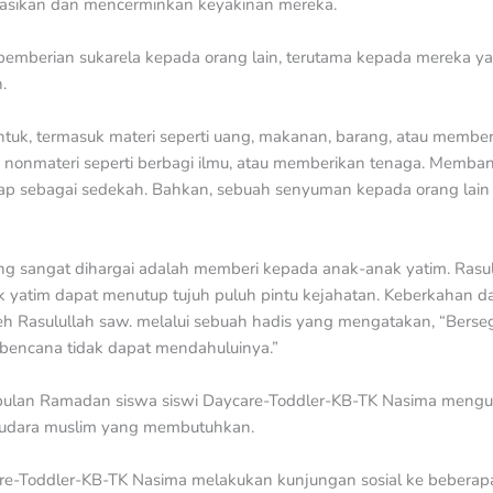
sasikan dan mencerminkan keyakinan mereka.
h pemberian sukarela kepada orang lain, terutama kepada merek
.
tuk, termasuk materi seperti uang, makanan, barang, atau member
 nonmateri seperti berbagi ilmu, atau memberikan tenaga. Memban
gap sebagai sedekah. Bahkan, sebuah senyuman kepada orang lain 
ng sangat dihargai adalah memberi kepada anak-anak yatim. Ras
yatim dapat menutup tujuh puluh pintu kejahatan. Keberkahan d
leh Rasulullah saw. melalui sebuah hadis yang mengatakan, “Bers
bencana tidak dapat mendahuluinya.”
a bulan Ramadan siswa siswi Daycare-Toddler-KB-TK Nasima meng
audara muslim yang membutuhkan.
re-Toddler-KB-TK Nasima melakukan kunjungan sosial ke beberapa