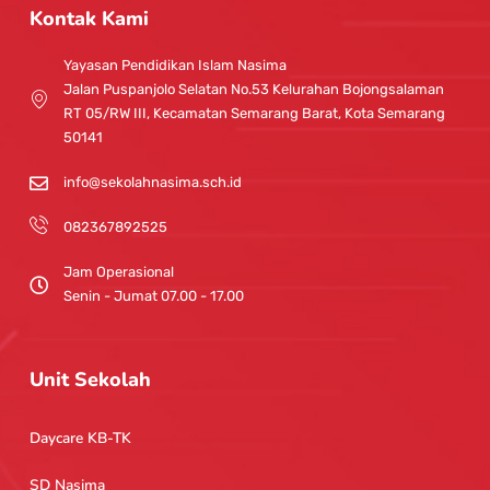
t
t
Kontak Kami
a
u
g
b
Yayasan Pendidikan Islam Nasima
r
e
Jalan Puspanjolo Selatan No.53 Kelurahan Bojongsalaman
a
RT 05/RW III, Kecamatan Semarang Barat, Kota Semarang
m
50141
info@sekolahnasima.sch.id
082367892525
Jam Operasional
Senin - Jumat 07.00 - 17.00
Unit Sekolah
Daycare KB-TK
SD Nasima