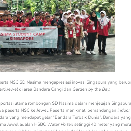
serta NSC SD Nasima mengapresiasi inovasi Singapura yang ber
erti
Jewel
di area Bandara Cangi dan
Garden by the Bay.
sportasi utama rombongan SD Nasima dalam menjelajah Singapura.
a peserta NSC ke Jewel. Peserta menikmati pemandangan
indoor
andara yang mendapat gelar “Bandara Terbaik Dunia”. Bandara y
utama Jewel adalah HSBC
Water Vortex
setinggi 40 meter yang meru