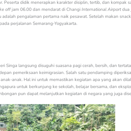
ar. Peserta didik menerapkan karakter disiplin, tertib, dan kompak
ke off
jam 06.00 dan mendarat di Changi
International Airport
dua 
tu adalah pengalaman pertama naik pesawat. Setelah makan sna
 pada perjalanan Semarang-Yogyakarta.
ri Singa langsung disuguhi suasana pagi cerah, bersih, dan tertata
di depan pemeriksaan keimigrasian. Salah satu pendamping diperik
k-anak. Hal ini untuk memastikan kegiatan apa yang akan dilak
ngapura untuk berkunjung ke sekolah, belajar bersama, dan eksplo
mbongan pun dapat melanjutkan kegiatan di negara yang juga dise