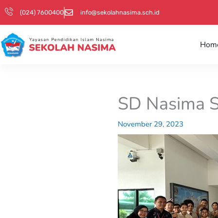
Skip
(024) 7600400
info@sekolahnasima.sch.id
to
content
Hom
SD Nasima S
November 29, 2023