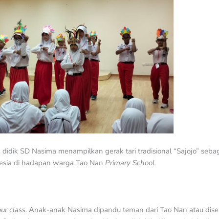
 didik SD Nasima menampilkan gerak tari tradisional “Sajojo” sebag
esia di hadapan warga Tao Nan
Primary School.
our class
. Anak-anak Nasima dipandu teman dari Tao Nan atau dise