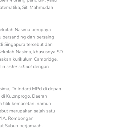
leh 4 orang pendidik, yaitu
Matematika, Siti Mahmudah
 Sekolah Nasima berupaya
 bersanding dan bersaing
i Singapura tersebut dan
 “Sekolah Nasima, khususnya SD
akan kurikulum Cambridge.
lin
sister school
dengan
ima, Dr Indarti MPd di depan
) di Kulonprogo, Daerah
 titik kemacetan, namun
sebut merupakan salah satu
i YIA. Rombongan
lat Subuh berjamaah.