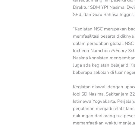
tersebut mengirim peserta did
Direktur SDM YPI Nasima, Dwi
SPd, dan Guru Bahasa Inggris
“Kegiatan NSC merupakan bagia
memfasilitasi peserta didik
dalam peradaban global. NSC 
Incheon Namchon
Primary Sc
Nasima konsisten mengembang
Juga ada kegiatan belajar di 
beberapa sekolah di luar neger
Kegiatan diawali dengan upac
lobi SD Nasima. Sekitar jam 
Istimewa Yogyakarta. Perjal
perjalanan menjadi relatif la
dukungan dari orang tua pesert
memanfaatkan waktu menjel