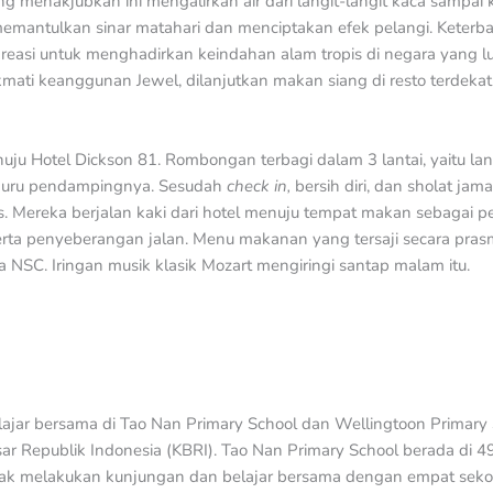
 yang menakjubkan ini mengalirkan air dari langit-langit kaca samp
emantulkan sinar matahari dan menciptakan efek pelangi. Keterb
easi untuk menghadirkan keindahan alam tropis di negara yang l
ikmati keanggunan Jewel, dilanjutkan makan siang di resto terdeka
u Hotel Dickson 81. Rombongan terbagi dalam 3 lantai, yaitu lanta
a guru pendampingnya. Sesudah
check in,
bersih diri, dan sholat ja
s. Mereka berjalan kaki dari hotel menuju tempat makan sebagai 
serta penyeberangan jalan. Menu makanan yang tersaji secara pra
a NSC. Iringan musik klasik Mozart mengiringi santap malam itu.
lajar bersama di Tao Nan Primary School dan Wellingtoon Primary
sar Republik Indonesia (KBRI). Tao Nan Primary School berada di 4
nak melakukan kunjungan dan belajar bersama dengan empat seko