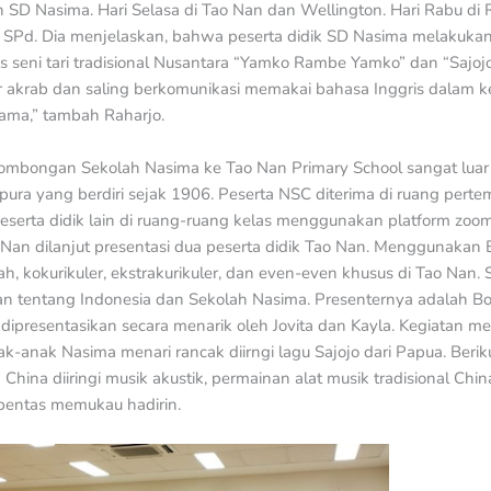
SD Nasima. Hari Selasa di Tao Nan dan Wellington. Hari Rabu di R
 SPd. Dia menjelaskan, bahwa peserta didik SD Nasima melakukan 
as seni tari tradisional Nusantara “Yamko Rambe Yamko” dan “Sajoj
 akrab dan saling berkomunikasi memakai bahasa Inggris dalam ke
ama,” tambah Raharjo.
ombongan Sekolah Nasima ke Tao Nan Primary School sangat luar
apura yang berdiri sejak 1906. Peserta NSC diterima di ruang perte
i peserta didik lain di ruang-ruang kelas menggunakan platform zo
Nan dilanjut presentasi dua peserta didik Tao Nan. Menggunakan 
h, kokurikuler, ekstrakurikuler, dan even-even khusus di Tao Nan. S
n tentang Indonesia dan Sekolah Nasima. Presenternya adalah B
dipresentasikan secara menarik oleh Jovita dan Kayla. Kegiatan m
ak-anak Nasima menari rancak diirngi lagu Sajojo dari Papua. Ber
hina diiringi musik akustik, permainan alat musik tradisional China
pentas memukau hadirin.