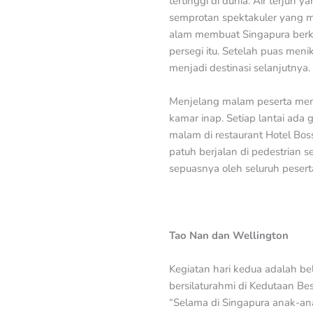
tertinggi di dunia. Air terjun
semprotan spektakuler yang m
alam membuat Singapura berkr
persegi itu. Setelah puas men
menjadi destinasi selanjutnya.
Menjelang malam peserta menuj
kamar inap. Setiap lantai ad
malam di restaurant Hotel Bos
patuh berjalan di pedestrian 
sepuasnya oleh seluruh pesert
Tao Nan dan Wellington
Kegiatan hari kedua adalah be
bersilaturahmi di Kedutaan Be
“Selama di Singapura anak-a