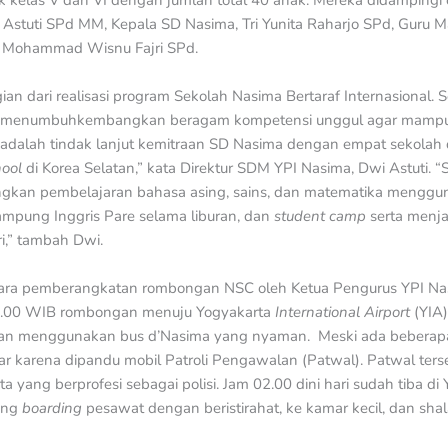
ik kelas V dan VI dengan jumlah total 40 anak. Mereka didampingi o
 Astuti SPd MM, Kepala SD Nasima, Tri Yunita Raharjo SPd, Guru 
, Mohammad Wisnu Fajri SPd.
n dari realisasi program Sekolah Nasima Bertaraf Internasional.
nya menumbuhkembangkan beragam kompetensi unggul agar mampu
adalah tindak lanjut kemitraan SD Nasima dengan empat sekolah d
hool
di Korea Selatan,” kata Direktur SDM YPI Nasima, Dwi Astuti.
kan pembelajaran bahasa asing, sains, dan matematika menggun
Kampung Inggris Pare selama liburan, dan
student camp
serta menja
i,” tambah Dwi.
ara pemberangkatan rombongan NSC oleh Ketua Pengurus YPI Nas
22.00 WIB rombongan menuju Yogyakarta
International Airport
(YIA
anan menggunakan bus d’Nasima yang nyaman. Meski ada beberapa
ncar karena dipandu mobil Patroli Pengawalan (Patwal). Patwal ter
a yang berprofesi sebagai polisi. Jam 02.00 dini hari sudah tiba d
ang
boarding
pesawat dengan beristirahat, ke kamar kecil, dan sha