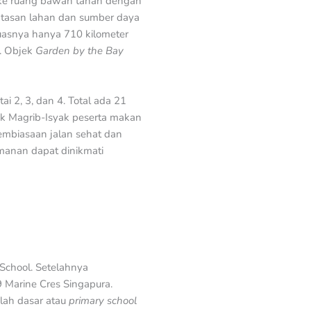
ai ke ruang bawah tanah dengan
atasan lahan dan sumber daya
uasnya hanya 710 kilometer
t. Objek
Garden by the Bay
i 2, 3, dan 4. Total ada 21
mak Magrib-Isyak peserta makan
pembiasaan jalan sehat dan
smanan dapat dinikmati
 School. Setelahnya
9 Marine Cres Singapura.
lah dasar atau
primary school