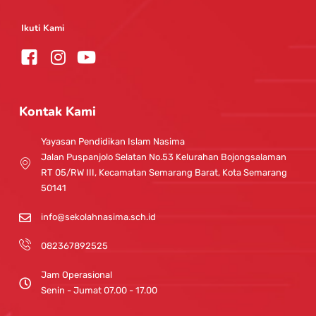
Ikuti Kami
I
Y
n
o
s
u
t
t
Kontak Kami
a
u
g
b
Yayasan Pendidikan Islam Nasima
r
e
Jalan Puspanjolo Selatan No.53 Kelurahan Bojongsalaman
a
RT 05/RW III, Kecamatan Semarang Barat, Kota Semarang
m
50141
info@sekolahnasima.sch.id
082367892525
Jam Operasional
Senin - Jumat 07.00 - 17.00