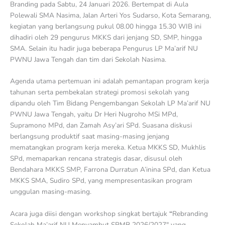
Branding pada Sabtu, 24 Januari 2026. Bertempat di Aula
Polewali SMA Nasima, Jalan Arteri Yos Sudarso, Kota Semarang,
kegiatan yang berlangsung pukul 08.00 hingga 15.30 WIB ini
dihadiri oleh 29 pengurus MKKS dari jenjang SD, SMP, hingga
SMA. Selain itu hadir juga beberapa Pengurus LP Ma’arif NU
PWNU Jawa Tengah dan tim dari Sekolah Nasima.
Agenda utama pertemuan ini adalah pemantapan program kerja
tahunan serta pembekalan strategi promosi sekolah yang
dipandu oleh Tim Bidang Pengembangan Sekolah LP Ma’arif NU
PWNU Jawa Tengah, yaitu Dr Heri Nugroho MSi MPd,
Supramono MPd, dan Zamah Asy’ari SPd. Suasana diskusi
berlangsung produktif saat masing-masing jenjang
mematangkan program kerja mereka. Ketua MKKS SD, Mukhlis
SPd, memaparkan rencana strategis dasar, disusul oleh
Bendahara MKKS SMP, Farrona Durratun A’inina SPd, dan Ketua
MKKS SMA, Sudiro SPd, yang mempresentasikan program
unggulan masing-masing.
Acara juga diisi dengan workshop singkat bertajuk
“
Rebranding
Sekolah Ma’arif NU Menyambut SPMB 2026/2027″ yang