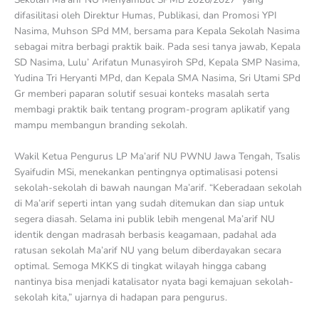
difasilitasi oleh Direktur Humas, Publikasi, dan Promosi YPI
Nasima, Muhson SPd MM, bersama para Kepala Sekolah Nasima
sebagai mitra berbagi praktik baik. Pada sesi tanya jawab, Kepala
SD Nasima, Lulu’ Arifatun Munasyiroh SPd, Kepala SMP Nasima,
Yudina Tri Heryanti MPd, dan Kepala SMA Nasima, Sri Utami SPd
Gr memberi paparan solutif sesuai konteks masalah serta
membagi praktik baik tentang program-program aplikatif yang
mampu membangun branding sekolah.
Wakil Ketua Pengurus LP Ma’arif NU PWNU Jawa Tengah, Tsalis
Syaifudin MSi, menekankan pentingnya optimalisasi potensi
sekolah-sekolah di bawah naungan Ma’arif. “Keberadaan sekolah
di Ma’arif seperti intan yang sudah ditemukan dan siap untuk
segera diasah. Selama ini publik lebih mengenal Ma’arif NU
identik dengan madrasah berbasis keagamaan, padahal ada
ratusan sekolah Ma’arif NU yang belum diberdayakan secara
optimal. Semoga MKKS di tingkat wilayah hingga cabang
nantinya bisa menjadi katalisator nyata bagi kemajuan sekolah-
sekolah kita,” ujarnya di hadapan para pengurus.