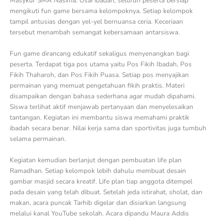
Masykur SMA Nasima. Usai ibadah, seluruh peserta bersiap
mengikuti fun game bersama kelompoknya. Setiap kelompok
tampil antusias dengan yel-yel bernuansa ceria. Keceriaan
tersebut menambah semangat kebersamaan antarsiswa.
Fun game dirancang edukatif sekaligus menyenangkan bagi
peserta. Terdapat tiga pos utama yaitu Pos Fikih Ibadah, Pos
Fikih Thaharoh, dan Pos Fikih Puasa. Setiap pos menyajikan
permainan yang memuat pengetahuan fikih praktis. Materi
disampaikan dengan bahasa sederhana agar mudah dipahami.
Siswa terlihat aktif menjawab pertanyaan dan menyelesaikan
tantangan. Kegiatan ini membantu siswa memahami praktik
ibadah secara benar. Nilai kerja sama dan sportivitas juga tumbuh
selama permainan.
Kegiatan kemudian berlanjut dengan pembuatan life plan
Ramadhan. Setiap kelompok lebih dahulu membuat desain
gambar masjid secara kreatif. Life plan tiap anggota ditempel
pada desain yang telah dibuat. Setelah jeda istirahat, sholat, dan
makan, acara puncak Tarhib digelar dan disiarkan langsung
melalui kanal YouTube sekolah. Acara dipandu Maura Addis