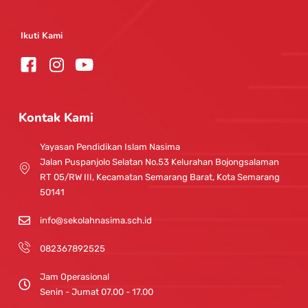
Ikuti Kami
I
Y
n
o
s
u
t
t
Kontak Kami
a
u
g
b
Yayasan Pendidikan Islam Nasima
r
e
Jalan Puspanjolo Selatan No.53 Kelurahan Bojongsalaman
a
RT 05/RW III, Kecamatan Semarang Barat, Kota Semarang
m
50141
info@sekolahnasima.sch.id
082367892525
Jam Operasional
Senin - Jumat 07.00 - 17.00