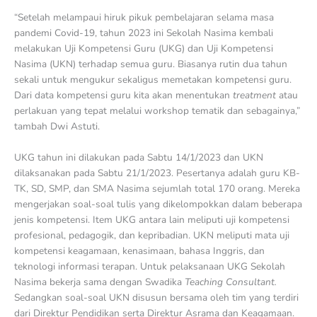
“Setelah melampaui hiruk pikuk pembelajaran selama masa
pandemi Covid-19, tahun 2023 ini Sekolah Nasima kembali
melakukan Uji Kompetensi Guru (UKG) dan Uji Kompetensi
Nasima (UKN) terhadap semua guru. Biasanya rutin dua tahun
sekali untuk mengukur sekaligus memetakan kompetensi guru.
Dari data kompetensi guru kita akan menentukan
treatment
atau
perlakuan yang tepat melalui workshop tematik dan sebagainya,”
tambah Dwi Astuti.
UKG tahun ini dilakukan pada Sabtu 14/1/2023 dan UKN
dilaksanakan pada Sabtu 21/1/2023. Pesertanya adalah guru KB-
TK, SD, SMP, dan SMA Nasima sejumlah total 170 orang. Mereka
mengerjakan soal-soal tulis yang dikelompokkan dalam beberapa
jenis kompetensi. Item UKG antara lain meliputi uji kompetensi
profesional, pedagogik, dan kepribadian. UKN meliputi mata uji
kompetensi keagamaan, kenasimaan, bahasa Inggris, dan
teknologi informasi terapan. Untuk pelaksanaan UKG Sekolah
Nasima bekerja sama dengan Swadika
Teaching Consultant.
Sedangkan soal-soal UKN disusun bersama oleh tim yang terdiri
dari Direktur Pendidikan serta Direktur Asrama dan Keagamaan.