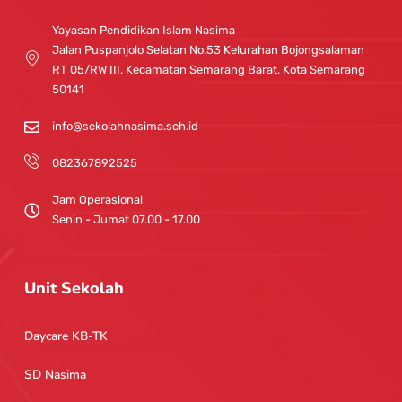
a
u
g
b
Yayasan Pendidikan Islam Nasima
r
e
Jalan Puspanjolo Selatan No.53 Kelurahan Bojongsalaman
a
RT 05/RW III, Kecamatan Semarang Barat, Kota Semarang
m
50141
info@sekolahnasima.sch.id
082367892525
Jam Operasional
Senin - Jumat 07.00 - 17.00
Unit Sekolah
Daycare KB-TK
SD Nasima