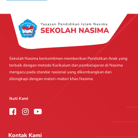
Sekolah Nasima berkomitmen memberikan Pendidikan Anak yang
terbaik dengan metode Kurikulum dan pembelajaran di Nasima
mengacu pada standar nasional yang dikembangkan dan
dilengkapi dengan materi-materi khas Nasima.
Ikuti Kami
I
Y
n
o
s
u
t
t
Kontak Kami