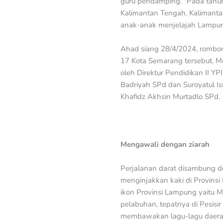
guru pendamping. “Pada tahu
Kalimantan Tengah, Kalimantan
anak-anak menjelajah Lampung
Ahad siang 28/4/2024, rombon
17 Kota Semarang tersebut. M
oleh Direktur Pendidikan II Y
Badriyah SPd dan Suroyatul I
Khafidz Akhsin Murtadlo SPd.
Mengawali dengan ziarah
Perjalanan darat disambung d
menginjakkan kaki di Provinsi
ikon Provinsi Lampung yaitu 
pelabuhan, tepatnya di Pesisir
membawakan lagu-lagu daerah