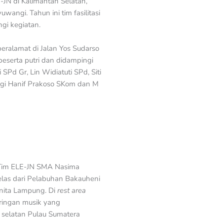
N di Kalimantan Selatan,
angi. Tahun ini tim fasilitasi
gi kegiatan.
ralamat di Jalan Yos Sudarso
eserta putri dan didampingi
Pd Gr, Lin Widiatuti SPd, Siti
ngi Hanif Prakoso SKom dan M
. Tim ELE-JN SMA Nasima
jelas dari Pelabuhan Bakauheni
anita Lampung. Di
rest area
 Iringan musik yang
selatan Pulau Sumatera