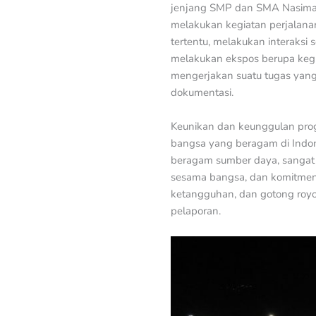
jenjang SMP dan SMA Nasima. 
melakukan kegiatan perjalana
tertentu, melakukan interaksi
melakukan ekspos berupa kegia
mengerjakan suatu tugas yang 
dokumentasi.
Keunikan dan keunggulan progr
bangsa yang beragam di Indon
beragam sumber daya, sangat 
sesama bangsa, dan komitmen
ketangguhan, dan gotong royon
pelaporan.