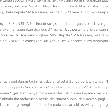
n-tahun sebelumnya anak-anak SMA Nasima telah melakukan ELE-J
 Timur, Sulawesi Selatan, Nusa Tenggara Barat, Madura, dan Banyuw
,” kata Kepala SMA Nasima, Sri Utami SPd yang turut mendampin
gan ELE-JN SMA Nasima berangkat dari lapangan sekolah yang be
ereka menggunakan dua bus d’Nasima., Bus pertama diisi dengan p
PI Nasima, Dr Dwi Sukaningtyas MPd, Kepala SMA Nasima, Sri Utami S
sniah SPd MSi. Sedangkan Bus kedua untuk peserta putra didampi
engan perjalanan laut menyeberangi selat Sunda berjalan lancar
 Lampung pada Senin fajar 29/4 sekitar pukul 03.30 WIB. Terlihat 
Menara Siger. Bentuknya merepresentasikan hiasan kepala khas w
 Saibatin tim melakukan bersih diri, shalat subuh, dan makan pagi.
 Lampung menghantarkan tim pada suasana khas wilayah ujung 