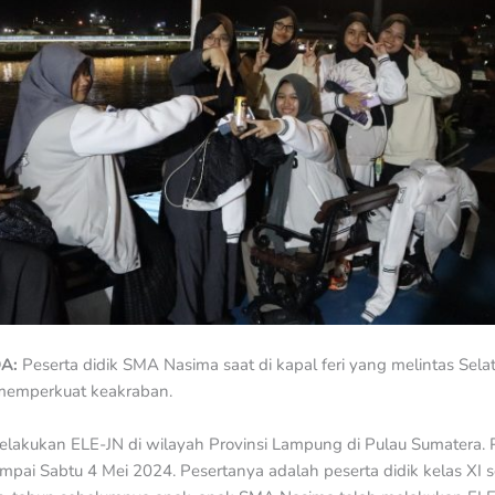
DA:
Peserta didik SMA Nasima saat di kapal feri yang melintas Sel
 memperkuat keakraban.
lakukan ELE-JN di wilayah Provinsi Lampung di Pulau Sumatera.
pai Sabtu 4 Mei 2024. Pesertanya adalah peserta didik kelas XI 