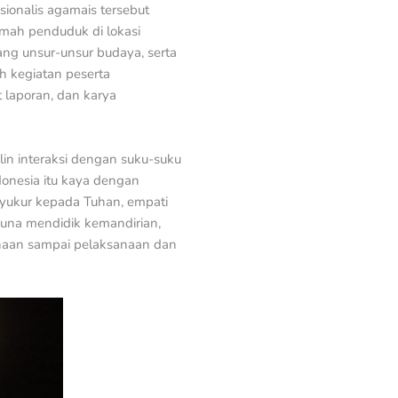
ionalis agamais tersebut
mah penduduk di lokasi
ang unsur-unsur budaya, serta
h kegiatan peserta
 laporan, dan karya
lin interaksi dengan suku-suku
onesia itu kaya dengan
syukur kepada Tuhan, empati
una mendidik kemandirian,
canaan sampai pelaksanaan dan