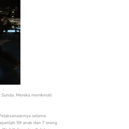
at Sunda. Mereka menikmati
 Pelaksanaannya selama
sejumlah 59 anak dan 7 orang