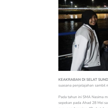
KEAKRABAN DI SELAT SUN
suasana penjelajahan sambil
Pada tahun ini SMA Nasima me
sepekan pada Ahad 28 Mei sam