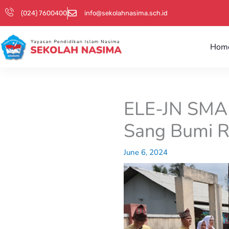
Skip
(024) 7600400
info@sekolahnasima.sch.id
to
content
Hom
ELE-JN SMA 
Sang Bumi R
June 6, 2024