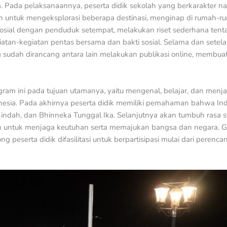
Pada pelaksanaannya, peserta didik sekolah yang berkarakter nas
n untuk mengeksplorasi beberapa destinasi, menginap di rumah-ru
 sosial dengan penduduk setempat, melakukan riset sederhana tent
tan-kegiatan pentas bersama dan bakti sosial. Selama dan setela
sudah dirancang antara lain melakukan publikasi online, membuat
am ini pada tujuan utamanya, yaitu mengenal, belajar, dan menja
esia. Pada akhirnya peserta didik memiliki pemahaman bahwa Ind
indah, dan Bhinneka Tunggal Ika. Selanjutnya akan tumbuh rasa 
 untuk menjaga keutuhan serta memajukan bangsa dan negara. G
g peserta didik difasilitasi untuk berpartisipasi mulai dari peren