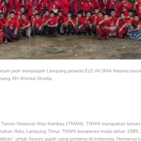
elum jauh menjelajah Lampung peserta ELE-JN SMA Nasima berzia
pung, KH Ahmad Shodiq.
gi Taman Nasional Way Kambas (TNWK). TNWK merupakan taman n
Labuhan Ratu, Lampung Timur. TNWK beroperasi mulai tahun 1985
idikan” untuk hewan gajah yang pertama di Indonesia. Namanya ka