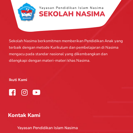
Sekolah Nasima berkomitmen memberikan Pendidikan Anak yang
terbaik dengan metode Kurikulum dan pembelajaran di Nasima
mengacu pada standar nasional yang dikembangkan dan
dilengkapi dengan materi-materi khas Nasima.
Ikuti Kami
I
Y
n
o
s
u
t
t
Kontak Kami
a
u
g
b
Yayasan Pendidikan Islam Nasima