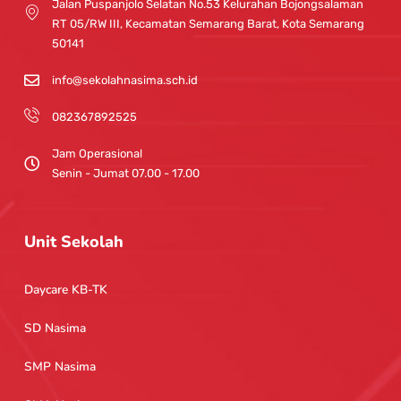
r
e
Jalan Puspanjolo Selatan No.53 Kelurahan Bojongsalaman
a
RT 05/RW III, Kecamatan Semarang Barat, Kota Semarang
m
50141
info@sekolahnasima.sch.id
082367892525
Jam Operasional
Senin - Jumat 07.00 - 17.00
Unit Sekolah
Daycare KB-TK
SD Nasima
SMP Nasima