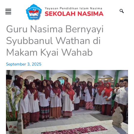
Skip
Menu
to
content
Guru Nasima Bernyayi
Syubbanul Wathan di
Makam Kyai Wahab
September 3, 2025