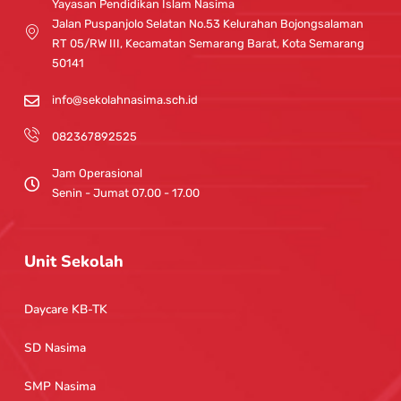
g
b
Yayasan Pendidikan Islam Nasima
r
e
Jalan Puspanjolo Selatan No.53 Kelurahan Bojongsalaman
a
RT 05/RW III, Kecamatan Semarang Barat, Kota Semarang
m
50141
info@sekolahnasima.sch.id
082367892525
Jam Operasional
Senin - Jumat 07.00 - 17.00
Unit Sekolah
Daycare KB-TK
SD Nasima
SMP Nasima