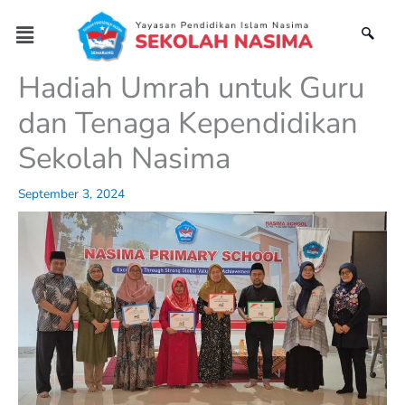
Skip
Menu
to
content
Hadiah Umrah untuk Guru
dan Tenaga Kependidikan
Sekolah Nasima
September 3, 2024