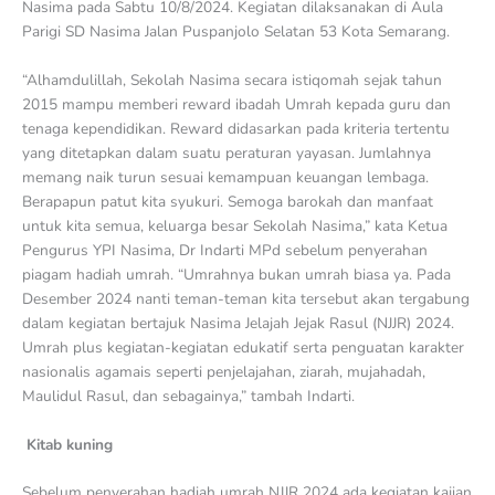
Nasima pada Sabtu 10/8/2024. Kegiatan dilaksanakan di Aula
Parigi SD Nasima Jalan Puspanjolo Selatan 53 Kota Semarang.
“Alhamdulillah, Sekolah Nasima secara istiqomah sejak tahun
2015 mampu memberi reward ibadah Umrah kepada guru dan
tenaga kependidikan. Reward didasarkan pada kriteria tertentu
yang ditetapkan dalam suatu peraturan yayasan. Jumlahnya
memang naik turun sesuai kemampuan keuangan lembaga.
Berapapun patut kita syukuri. Semoga barokah dan manfaat
untuk kita semua, keluarga besar Sekolah Nasima,” kata Ketua
Pengurus YPI Nasima, Dr Indarti MPd sebelum penyerahan
piagam hadiah umrah. “Umrahnya bukan umrah biasa ya. Pada
Desember 2024 nanti teman-teman kita tersebut akan tergabung
dalam kegiatan bertajuk Nasima Jelajah Jejak Rasul (NJJR) 2024.
Umrah plus kegiatan-kegiatan edukatif serta penguatan karakter
nasionalis agamais seperti penjelajahan, ziarah, mujahadah,
Maulidul Rasul, dan sebagainya,” tambah Indarti.
Kitab kuning
Sebelum penyerahan hadiah umrah NJJR 2024 ada kegiatan kajian