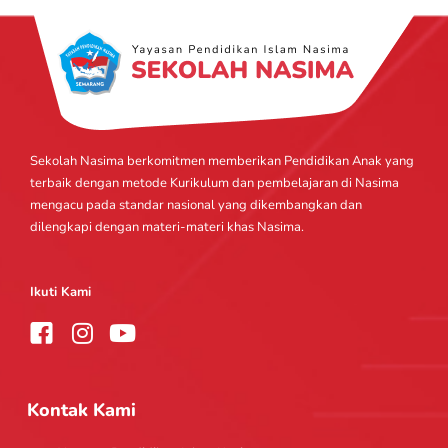
Sekolah Nasima berkomitmen memberikan Pendidikan Anak yang
terbaik dengan metode Kurikulum dan pembelajaran di Nasima
mengacu pada standar nasional yang dikembangkan dan
dilengkapi dengan materi-materi khas Nasima.
Ikuti Kami
I
Y
n
o
s
u
t
t
Kontak Kami
a
u