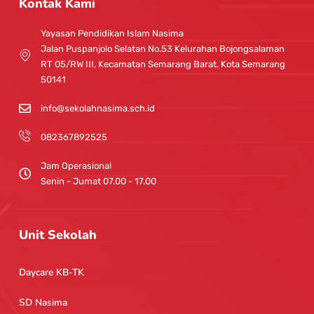
Kontak Kami
a
u
g
b
Yayasan Pendidikan Islam Nasima
r
e
Jalan Puspanjolo Selatan No.53 Kelurahan Bojongsalaman
a
RT 05/RW III, Kecamatan Semarang Barat, Kota Semarang
m
50141
info@sekolahnasima.sch.id
082367892525
Jam Operasional
Senin - Jumat 07.00 - 17.00
Unit Sekolah
Daycare KB-TK
SD Nasima