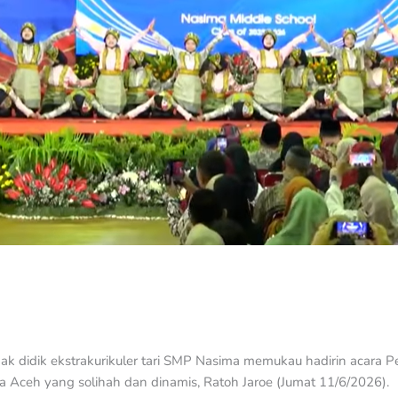
k didik ekstrakurikuler tari SMP Nasima memukau hadirin acara 
a Aceh yang solihah dan dinamis, Ratoh Jaroe (Jumat 11/6/2026).