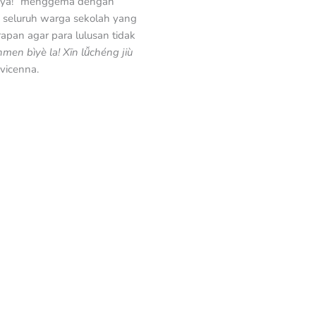
s ya!” menggema dengan
ta seluruh warga sekolah yang
apan agar para lulusan tidak
men bìyè la! Xīn lǚchéng jiù
vicenna.