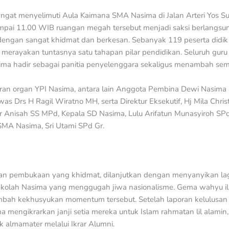
gat menyelimuti Aula Kaimana SMA Nasima di Jalan Arteri Yos Su
ampai 11.00 WIB ruangan megah tersebut menjadi saksi berlangsu
engan sangat khidmat dan berkesan. Sebanyak 119 peserta didik k
merayakan tuntasnya satu tahapan pilar pendidikan. Seluruh guru
ma hadir sebagai panitia penyelenggara sekaligus menambah sem
jajaran organ YPI Nasima, antara lain Anggota Pembina Dewi Nasim
as Drs H Ragil Wiratno MH, serta Direktur Eksekutif, Hj Mila Chr
r Anisah SS MPd, Kepala SD Nasima, Lulu Arifatun Munasyiroh SP
SMA Nasima, Sri Utami SPd Gr.
gan pembukaan yang khidmat, dilanjutkan dengan menyanyikan la
ekolah Nasima yang menggugah jiwa nasionalisme. Gema wahyu il
bah kekhusyukan momentum tersebut. Setelah laporan kelulusan da
 mengikrarkan janji setia mereka untuk Islam rahmatan lil alamin
 almamater melalui Ikrar Alumni.