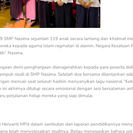
 9 SMP Nasima sejumlah 119 anak secara lantang dan khidmat me
eka kepada agama Islam ragmatan lil alamin, Negara Kesatuan R
ih” Nasima.
argaan demi penghargaan dianugerahkan kepada para peserta didi
empuh studi di SMP Nasima. Setelah doa bersama dilantunkan se
gan mencair saat seluruh hadirin menyanyikan lagu nasional “K
ini akhirnya ditutup secara emosional dengan sesi bersalaman anta
ru perjalanan hidup mereka yang siap dimulai.
ri Heryanti MPd dalam sambutan dan laporan pendidikannya meny
 yang telah menyelesaikan studinya. Beliau menegaskan bahwa se