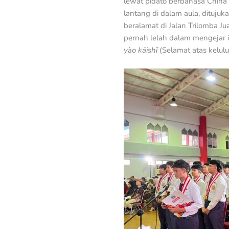
lewat pidato berbahasa China 
lantang di dalam aula, dituju
beralamat di Jalan Trilomba J
pernah lelah dalam mengejar im
yào kāishǐ
(Selamat atas kelul