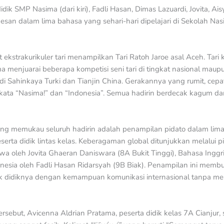
idik SMP Nasima (dari kiri), Fadli Hasan, Dimas Lazuardi, Jovita, A
an dalam lima bahasa yang sehari-hari dipelajari di Sekolah Nasi
ekstrakurikuler tari menampilkan Tari Ratoh Jaroe asal Aceh. Tari
juarai beberapa kompetisi seni tari di tingkat nasional maupun 
a di Sahinkaya Turki dan Tianjin China. Gerakannya yang rumit, ce
kata “Nasima!” dan “Indonesia”. Semua hadirin berdecak kagum d
yang memukau seluruh hadirin adalah penampilan pidato dalam li
eserta didik lintas kelas. Keberagaman global ditunjukkan melalui
awa oleh Jovita Ghaeran Daniswara (8A Bukit Tinggi), Bahasa Inggr
onesia oleh Fadli Hasan Ridarsyah (9B Biak). Penampilan ini memb
 didiknya dengan kemampuan komunikasi internasional tanpa me
ersebut, Avicenna Aldrian Pratama, peserta didik kelas 7A Cianjur,