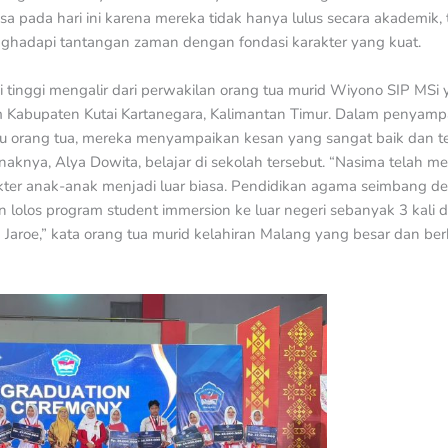
 pada hari ini karena mereka tidak hanya lulus secara akademik, 
nghadapi tantangan zaman dengan fondasi karakter yang kuat.
 tinggi mengalir dari perwakilan orang tua murid Wiyono SIP MSi
 Kabupaten Kutai Kartanegara, Kalimantan Timur. Dalam penyam
orang tua, mereka menyampaikan kesan yang sangat baik dan ter
knya, Alya Dowita, belajar di sekolah tersebut. “Nasima telah m
ter anak-anak menjadi luar biasa. Pendidikan agama seimbang d
 lolos program student immersion ke luar negeri sebanyak 3 kali d
oh Jaroe,” kata orang tua murid kelahiran Malang yang besar dan ber