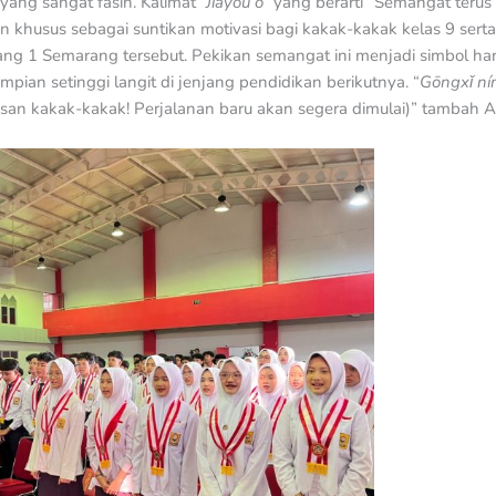
yang sangat fasih. Kalimat
“Jiāyóu ó”
yang berarti “Semangat teru
kan khusus sebagai suntikan motivasi bagi kakak-kakak kelas 9 ser
uang 1 Semarang tersebut. Pekikan semangat ini menjadi simbol har
pian setinggi langit di jenjang pendidikan berikutnya. “
Gōngxǐ nín
usan kakak-kakak! Perjalanan baru akan segera dimulai)” tambah A