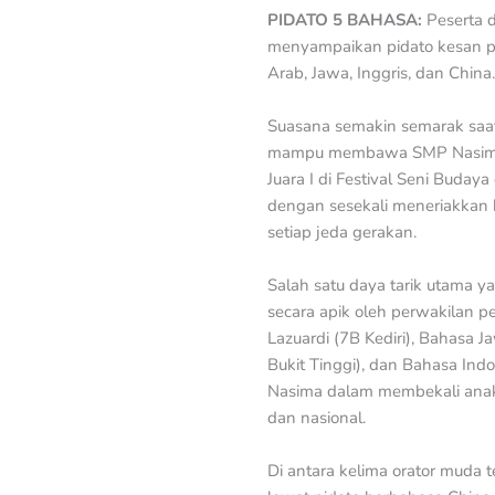
PIDATO 5 BAHASA:
Peserta d
menyampaikan pidato kesan pes
Arab, Jawa, Inggris, dan China.
Suasana semakin semarak saat 
mampu membawa SMP Nasima men
Juara I di Festival Seni Buday
dengan sesekali meneriakkan 
setiap jeda gerakan.
Salah satu daya tarik utama 
secara apik oleh perwakilan p
Lazuardi (7B Kediri), Bahasa J
Bukit Tinggi), dan Bahasa Ind
Nasima dalam membekali anak
dan nasional.
Di antara kelima orator muda t