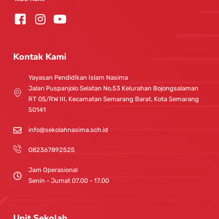
I
Y
n
o
s
u
t
t
Kontak Kami
a
u
g
b
Yayasan Pendidikan Islam Nasima
r
e
Jalan Puspanjolo Selatan No.53 Kelurahan Bojongsalaman
a
RT 05/RW III, Kecamatan Semarang Barat, Kota Semarang
m
50141
info@sekolahnasima.sch.id
082367892525
Jam Operasional
Senin - Jumat 07.00 - 17.00
Unit Sekolah