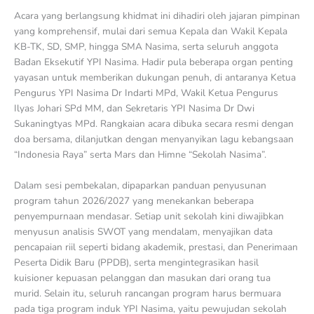
Acara yang berlangsung khidmat ini dihadiri oleh jajaran pimpinan
yang komprehensif, mulai dari semua Kepala dan Wakil Kepala
KB-TK, SD, SMP, hingga SMA Nasima, serta seluruh anggota
Badan Eksekutif YPI Nasima. Hadir pula beberapa organ penting
yayasan untuk memberikan dukungan penuh, di antaranya Ketua
Pengurus YPI Nasima Dr Indarti MPd, Wakil Ketua Pengurus
Ilyas Johari SPd MM, dan Sekretaris YPI Nasima Dr Dwi
Sukaningtyas MPd. Rangkaian acara dibuka secara resmi dengan
doa bersama, dilanjutkan dengan menyanyikan lagu kebangsaan
“Indonesia Raya” serta Mars dan Himne “Sekolah Nasima”.
Dalam sesi pembekalan, dipaparkan panduan penyusunan
program tahun 2026/2027 yang menekankan beberapa
penyempurnaan mendasar. Setiap unit sekolah kini diwajibkan
menyusun analisis SWOT yang mendalam, menyajikan data
pencapaian riil seperti bidang akademik, prestasi, dan Penerimaan
Peserta Didik Baru (PPDB), serta mengintegrasikan hasil
kuisioner kepuasan pelanggan dan masukan dari orang tua
murid. Selain itu, seluruh rancangan program harus bermuara
pada tiga program induk YPI Nasima, yaitu pewujudan sekolah