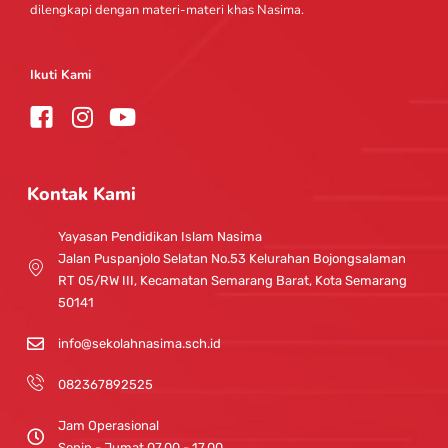
dilengkapi dengan materi-materi khas Nasima.
Ikuti Kami
I
Y
n
o
s
u
t
t
Kontak Kami
a
u
g
b
Yayasan Pendidikan Islam Nasima
r
e
Jalan Puspanjolo Selatan No.53 Kelurahan Bojongsalaman
a
RT 05/RW III, Kecamatan Semarang Barat, Kota Semarang
m
50141
info@sekolahnasima.sch.id
082367892525
Jam Operasional
Senin - Jumat 07.00 - 17.00