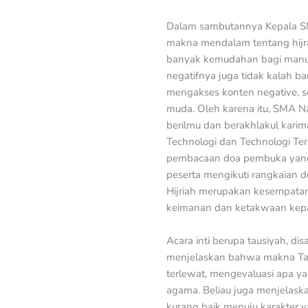
Dalam sambutannya Kepala SMA
makna mendalam tentang hijrah
banyak kemudahan bagi manusi
negatifnya juga tidak kalah 
mengakses konten negative, se
muda. Oleh karena itu, SMA Na
berilmu dan berakhlakul kari
Technologi dan Technologi Te
pembacaan doa pembuka yang d
peserta mengikuti rangkaian 
Hijriah merupakan kesempatan 
keimanan dan ketakwaan kepa
Acara inti berupa tausiyah, d
menjelaskan bahwa makna Tahu
terlewat, mengevaluasi apa ya
agama. Beliau juga menjelaska
kurang baik menuju karakter 