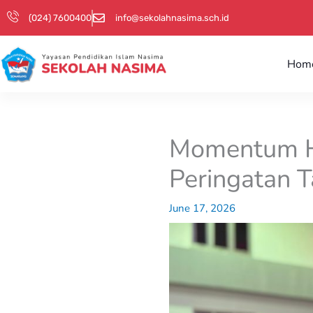
Skip
(024) 7600400
info@sekolahnasima.sch.id
to
content
Hom
Momentum Hi
Peringatan 
June 17, 2026