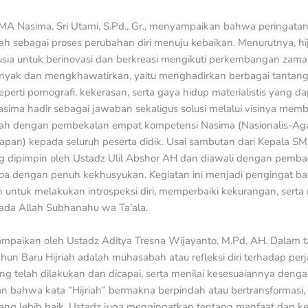
 Nasima, Sri Utami, S.Pd., Gr., menyampaikan bahwa peringatan 
 sebagai proses perubahan diri menuju kebaikan. Menurutnya, hij
a untuk berinovasi dan berkreasi mengikuti perkembangan zaman
banyak dan mengkhawatirkan, yaitu menghadirkan berbagai tanta
perti pornografi, kekerasan, serta gaya hidup materialistis yang 
sima hadir sebagai jawaban sekaligus solusi melalui visinya mem
mah dengan pembekalan empat kompetensi Nasima (Nasionalis-Aga
rapan) kepada seluruh peserta didik. Usai sambutan dari Kepala S
ipimpin oleh Ustadz Ulil Abshor AH dan diawali dengan pembac
doa dengan penuh kekhusyukan. Kegiatan ini menjadi pengingat ba
untuk melakukan introspeksi diri, memperbaiki kekurangan, serta
da Allah Subhanahu wa Ta’ala.
isampaikan oleh Ustadz Aditya Tresna Wijayanto, M.Pd, AH. Dalam t
n Baru Hijriah adalah muhasabah atau refleksi diri terhadap per
ng telah dilakukan dan dicapai, serta menilai kesesuaiannya den
n bahwa kata “Hijriah” bermakna berpindah atau bertransformasi, 
yang lebih baik. Ustadz juga mengingatkan tentang manfaat dan 