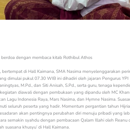
’ berdoa dengan membaca kitab Rothibul Athos
26, bertempat di Hall Kaimana, SMA Nasima menyelenggarakan peri
g dimulai pukul 07.30 WIB ini dihadiri oleh jajaran Pengurus YPI 
kaningtyas, M.Pd., dan Siti Anisah, S.Pd., serta guru, tenaga kepend
 kegiatan diawali dengan pembukaan yang dipandu oleh MC Khan
kan Lagu Indonesia Raya, Mars Nasima, dan Hymne Nasima. Suas
ti seluruh peserta yang hadir. Momentum pergantian tahun Hijria
adaran akan pentingnya perubahan diri menuju pribadi yang lebi
ra semakin syahdu dengan pembacaan Qalam Illahi oleh Reanu 
 suasana khusyu’ di Hall Kaimana.