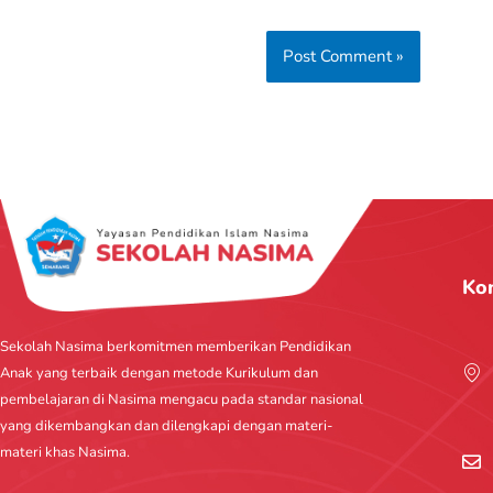
Ko
Sekolah Nasima berkomitmen memberikan Pendidikan
Anak yang terbaik dengan metode Kurikulum dan
pembelajaran di Nasima mengacu pada standar nasional
yang dikembangkan dan dilengkapi dengan materi-
materi khas Nasima.