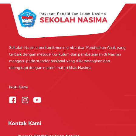
Sekolah Nasima berkomitmen memberikan Pendidikan Anak yang
terbaik dengan metode Kurikulum dan pembelajaran di Nasima
mengacu pada standar nasional yang dikembangkan dan
dilengkapi dengan materi-materi khas Nasima.
Ikuti Kami
I
Y
n
o
s
u
t
t
Kontak Kami
a
u