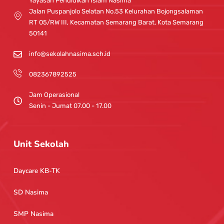
g
b
Yayasan Pendidikan Islam Nasima
r
e
Jalan Puspanjolo Selatan No.53 Kelurahan Bojongsalaman
a
RT 05/RW III, Kecamatan Semarang Barat, Kota Semarang
m
50141
info@sekolahnasima.sch.id
082367892525
Jam Operasional
Senin - Jumat 07.00 - 17.00
Unit Sekolah
Daycare KB-TK
SD Nasima
SMP Nasima