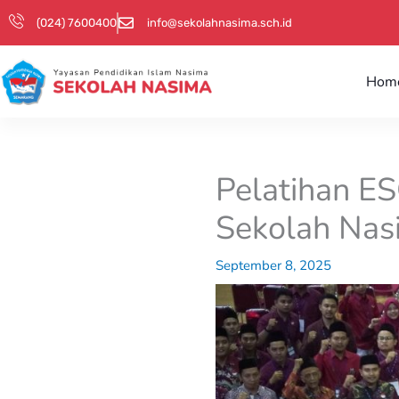
Skip
(024) 7600400
info@sekolahnasima.sch.id
to
content
Hom
Pelatihan E
Sekolah Nas
September 8, 2025