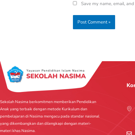
Save my name, email, and w
Ko
Sekolah Nasima berkomitmen memberikan Pendidikan
Anak yang terbaik dengan metode Kurikulum dan
pembelajaran di Nasima mengacu pada standar nasional
yang dikembangkan dan dilengkapi dengan materi-
materi khas Nasima.