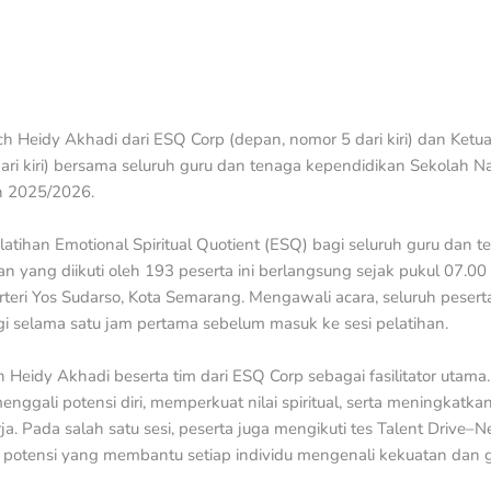
h Heidy Akhadi dari ESQ Corp (depan, nomor 5 dari kiri) dan Ketu
ari kiri) bersama seluruh guru dan tenaga kependidikan Sekolah N
n 2025/2026.
tihan Emotional Spiritual Quotient (ESQ) bagi seluruh guru dan 
an yang diikuti oleh 193 peserta ini berlangsung sejak pukul 07.0
teri Yos Sudarso, Kota Semarang. Mengawali acara, seluruh peser
i selama satu jam pertama sebelum masuk ke sesi pelatihan.
Heidy Akhadi beserta tim dari ESQ Corp sebagai fasilitator utama
 menggali potensi diri, memperkuat nilai spiritual, serta meningkatk
ja. Pada salah satu sesi, peserta juga mengikuti tes Talent Drive–
potensi yang membantu setiap individu mengenali kekuatan dan g