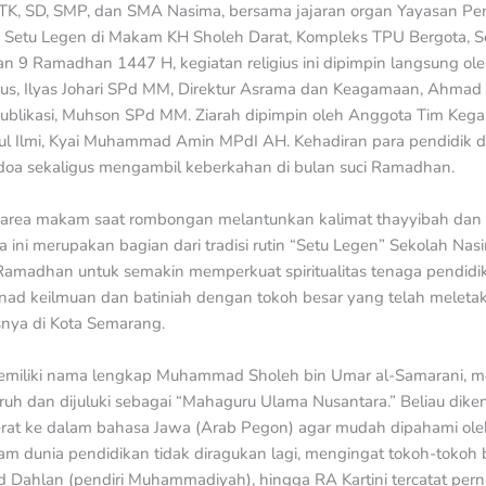
-TK, SD, SMP, dan SMA Nasima, bersama jajaran organ Yayasan Pen
 Setu Legen di Makam KH Sholeh Darat, Kompleks TPU Bergota, S
n 9 Ramadhan 1447 H, kegiatan religius ini dipimpin langsung ole
us, Ilyas Johari SPd MM, Direktur Asrama dan Keagamaan, Ahmad
ublikasi, Muhson SPd MM. Ziarah dipimpin oleh Anggota Tim Keg
l Ilmi, Kyai Muhammad Amin MPdI AH. Kehadiran para pendidik di
doa sekaligus mengambil keberkahan di bulan suci Ramadhan.
 area makam saat rombongan melantunkan kalimat thayyibah dan 
ni merupakan bagian dari tradisi rutin “Setu Legen” Sekolah Nasi
Ramadhan untuk semakin memperkuat spiritualitas tenaga pendidik. 
ad keilmuan dan batiniah dengan tokoh besar yang telah meleta
snya di Kota Semarang.
emiliki nama lengkap Muhammad Sholeh bin Umar al-Samarani, me
uh dan dijuluki sebagai “Mahaguru Ulama Nusantara.” Beliau di
erat ke dalam bahasa Jawa (Arab Pegon) agar mudah dipahami o
am dunia pendidikan tidak diragukan lagi, mengingat tokoh-tokoh 
ad Dahlan (pendiri Muhammadiyah), hingga RA Kartini tercatat pe