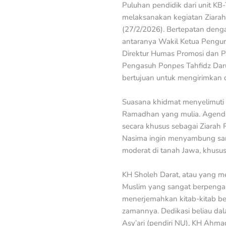
Puluhan pendidik dari unit KB
melaksanakan kegiatan Ziarah
(27/2/2026). Bertepatan denga
antaranya Wakil Ketua Pengur
Direktur Humas Promosi dan P
Pengasuh Ponpes Tahfidz Daru
bertujuan untuk mengirimkan 
Suasana khidmat menyelimuti
Ramadhan yang mulia. Agenda i
secara khusus sebagai Ziarah 
Nasima ingin menyambung san
moderat di tanah Jawa, khusu
KH Sholeh Darat, atau yang m
Muslim yang sangat berpengar
menerjemahkan kitab-kitab b
zamannya. Dedikasi beliau dal
Asy’ari (pendiri NU), KH Ahm