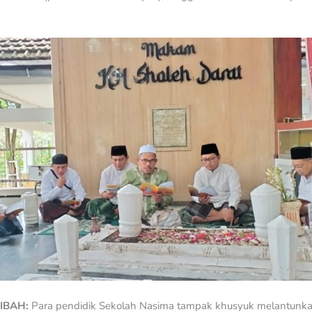
IBAH:
Para pendidik Sekolah Nasima tampak khusyuk melantunkan