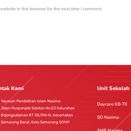
ebsite in this browser for the next time I comment.
ntak Kami
Unit Sekolah
Yayasan Pendidikan Islam Nasima
Daycare KB-TK
Jalan Puspanjolo Selatan No.53 Kelurahan
Bojongsalaman RT 05/RW III, Kecamatan
SD Nasima
Semarang Barat, Kota Semarang 50141
SMP Nasima