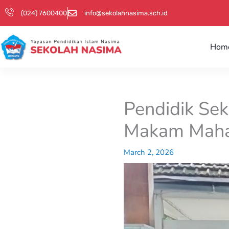
Skip
(024) 7600400
info@sekolahnasima.sch.id
to
content
Hom
Pendidik Se
Makam Maha
March 2, 2026