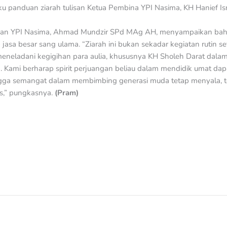
u panduan ziarah tulisan Ketua Pembina YPI Nasima, KH Hanief Ism
an YPI Nasima, Ahmad Mundzir SPd MAg AH, menyampaikan bahwa
asa besar sang ulama. “Ziarah ini bukan sekadar kegiatan rutin set
eneladani kegigihan para aulia, khususnya KH Sholeh Darat dalam
Kami berharap spirit perjuangan beliau dalam mendidik umat dap
ngga semangat dalam membimbing generasi muda tetap menyala, t
s,” pungkasnya.
(Pram)