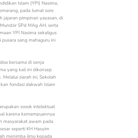
didikan Islam (YPI) Nasima,
emarang, pada Jumat sore
h jajaran pimpinan yayasan, di
 Mundzir SPd MAg AH, serta
amaan YPI Nasima sekaligus
 pusara sang mahaguru ini
doa bersama di senja
ma yang kali ini dikonsep
Melalui ziarah ini, Sekolah
kkan fondasi dakwah Islam
rupakan sosok intelektual
kenal karena kemampuannya
leh masyarakat awam pada
besar seperti KH Hasyim
rnah menimba ilmu kepada