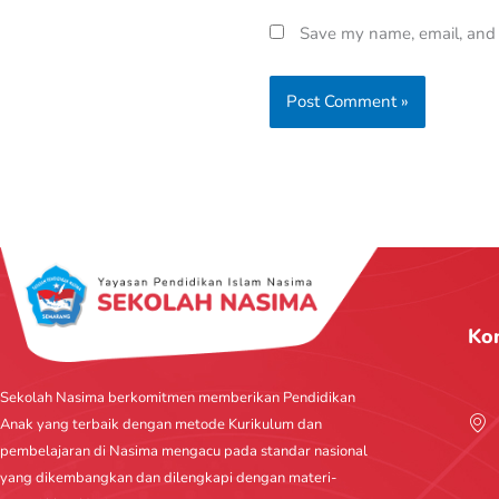
Save my name, email, and w
Ko
Sekolah Nasima berkomitmen memberikan Pendidikan
Anak yang terbaik dengan metode Kurikulum dan
pembelajaran di Nasima mengacu pada standar nasional
yang dikembangkan dan dilengkapi dengan materi-