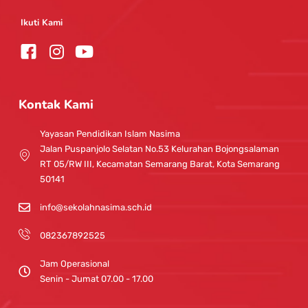
Ikuti Kami
I
Y
n
o
s
u
t
t
Kontak Kami
a
u
g
b
Yayasan Pendidikan Islam Nasima
r
e
Jalan Puspanjolo Selatan No.53 Kelurahan Bojongsalaman
a
RT 05/RW III, Kecamatan Semarang Barat, Kota Semarang
m
50141
info@sekolahnasima.sch.id
082367892525
Jam Operasional
Senin - Jumat 07.00 - 17.00