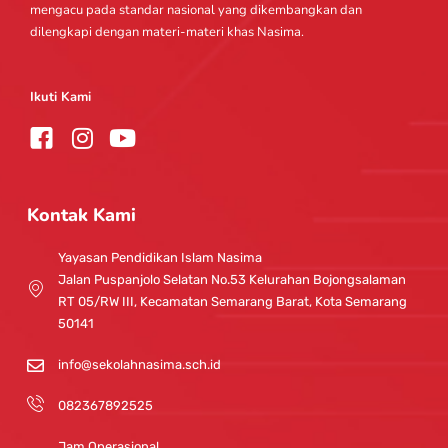
mengacu pada standar nasional yang dikembangkan dan
dilengkapi dengan materi-materi khas Nasima.
Ikuti Kami
I
Y
n
o
s
u
t
t
Kontak Kami
a
u
g
b
Yayasan Pendidikan Islam Nasima
r
e
Jalan Puspanjolo Selatan No.53 Kelurahan Bojongsalaman
a
RT 05/RW III, Kecamatan Semarang Barat, Kota Semarang
m
50141
info@sekolahnasima.sch.id
082367892525
Jam Operasional