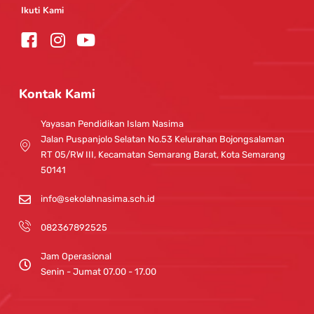
Ikuti Kami
I
Y
n
o
s
u
t
t
Kontak Kami
a
u
g
b
Yayasan Pendidikan Islam Nasima
r
e
Jalan Puspanjolo Selatan No.53 Kelurahan Bojongsalaman
a
RT 05/RW III, Kecamatan Semarang Barat, Kota Semarang
m
50141
info@sekolahnasima.sch.id
082367892525
Jam Operasional
Senin - Jumat 07.00 - 17.00