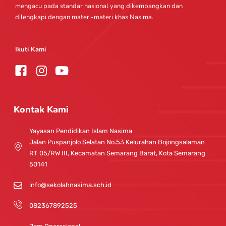
mengacu pada standar nasional yang dikembangkan dan
dilengkapi dengan materi-materi khas Nasima.
Ikuti Kami
I
Y
n
o
s
u
t
t
Kontak Kami
a
u
g
b
Yayasan Pendidikan Islam Nasima
r
e
Jalan Puspanjolo Selatan No.53 Kelurahan Bojongsalaman
a
RT 05/RW III, Kecamatan Semarang Barat, Kota Semarang
m
50141
info@sekolahnasima.sch.id
082367892525