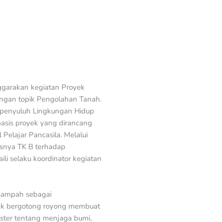
ggarakan kegiatan Proyek
engan topik Pengolahan Tanah.
i penyuluh Lingkungan Hidup
asis proyek yang dirancang
elajar Pancasila. Melalui
snya TK B terhadap
li selaku koordinator kegiatan
 sampah sebagai
nak bergotong royong membuat
ster tentang menjaga bumi,