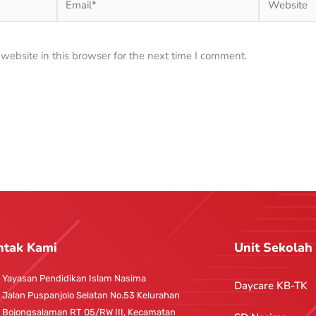
ebsite in this browser for the next time I comment.
ntak Kami
Unit Sekolah
Yayasan Pendidikan Islam Nasima
Daycare KB-TK
Jalan Puspanjolo Selatan No.53 Kelurahan
Bojongsalaman RT 05/RW III, Kecamatan