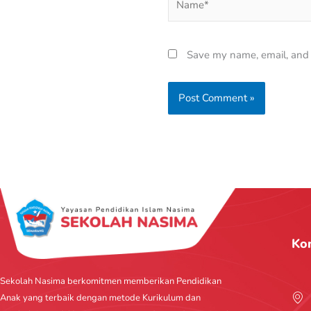
Save my name, email, and w
Ko
Sekolah Nasima berkomitmen memberikan Pendidikan
Anak yang terbaik dengan metode Kurikulum dan