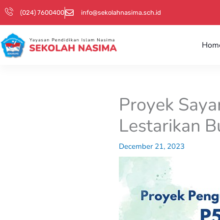
Skip
(024) 7600400
info@sekolahnasima.sch.id
to
content
Hom
Proyek Saya
Lestarikan 
December 21, 2023