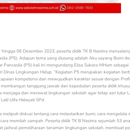
 hingga 06 Desember 2023, peserta didik TK B Nasima menyelen
casila (P5). Adapun tema yang diusung adalah Aku sayang Bumi d
jar Pancasila (P5) kali ini mengundang Elisa Sukoco MHum sebaga
 Dinas Lingkungan Hidup. “Kegiatan P5 merupakan kegiatan berb
paian kompetensi dan mewujudkan karakter sesuai dengan Profil P
t membangun tanggung jawab dan kepedulian peserta didik khusu
a menjaga dan merawat lingkungan sekolah agar tetap asri tutur Lai
 Laili Ulfa Hidayati SPd.
meliputi diskusi tentang cara melestarikan bumi, cara mengelola
cara memilah sampah. Peserta didik TK B Nasima sejumlah 53 a
at jadwal pemeliharaan tanaman lingkungan sekolah, membuat po