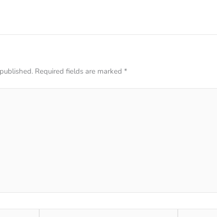
 published.
Required fields are marked
*
Email*
Website