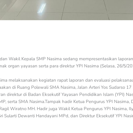
dan Wakil Kepala SMP Nasima sedang mempresentasikan laporan 
ak organ yayasan serta para direktur YPI Nasima (Selasa, 26/5/20
ima melaksanakan kegiatan rapat laporan dan evaluasi pelaksanaa
akan di Ruang Polewali SMA Nasima, Jalan Arteri Yos Sudarso 17 
ran direktur di Badan Eksekutif Yayasan Pendidikan Islam (YPI) Na
 SMP, serta SMA Nasima.Tampak hadir Ketua Pengurus YPI Nasima, 
agil Wiratno MH. Hadir juga Wakil Ketua Pengurus YPI Nasima, I
i Sularti Dewanti Handayani MPd, dan Direktur Eksekutif YPI Nasi