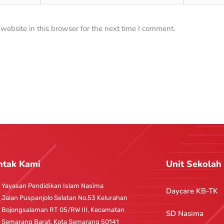
ebsite in this browser for the next time I comment.
ntak Kami
Unit Sekolah
Yayasan Pendidikan Islam Nasima
Daycare KB-TK
Jalan Puspanjolo Selatan No.53 Kelurahan
Bojongsalaman RT 05/RW III, Kecamatan
SD Nasima
Semarang Barat, Kota Semarang 50141