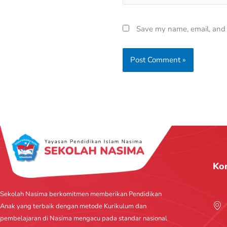
Save my name, email, and w
Ko
Sekolah Nasima berkomitmen memberikan Pendidikan
Anak yang terbaik dengan metode Kurikulum dan
pembelajaran di Nasima mengacu pada standar nasional