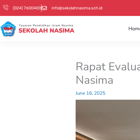
Skip
(024) 7600400
info@sekolahnasima.sch.id
to
content
Hom
Rapat Evalu
Nasima
June 16, 2025