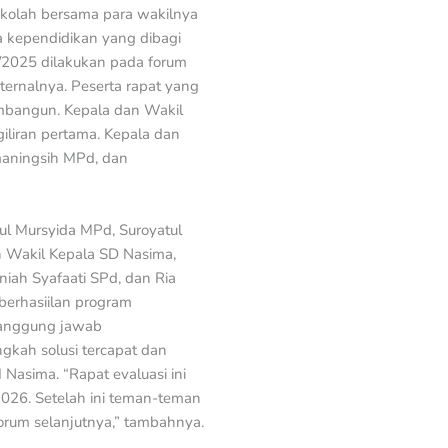
sekolah bersama para wakilnya
 kependidikan yang dibagi
/2025 dilakukan pada forum
ternalnya. Peserta rapat yang
membangun. Kepala dan Wakil
iliran pertama. Kepala dan
rmaningsih MPd, dan
iul Mursyida MPd, Suroyatul
n Wakil Kepala SD Nasima,
iah Syafaati SPd, dan Ria
berhasiilan program
rtanggung jawab
kah solusi tercapat dan
 Nasima. “Rapat evaluasi ini
026. Setelah ini teman-teman
orum selanjutnya,” tambahnya.