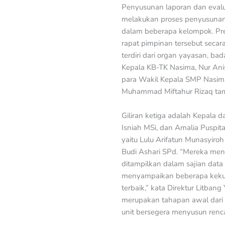
Penyusunan laporan dan evalua
melakukan proses penyusunan 
dalam beberapa kelompok. Pre
rapat pimpinan tersebut secar
terdiri dari organ yayasan, b
Kepala KB-TK Nasima, Nur Anis
para Wakil Kepala SMP Nasima
Muhammad Miftahur Rizaq tamp
Giliran ketiga adalah Kepala 
Isniah MSi, dan Amalia Puspi
yaitu Lulu Arifatun Munasyir
Budi Ashari SPd. “Mereka men
ditampilkan dalam sajian dat
menyampaikan beberapa kekur
terbaik,” kata Direktur Litban
merupakan tahapan awal dari 
unit bersegera menyusun renc