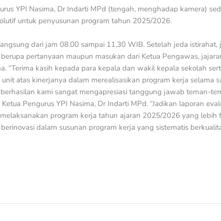
urus YPI Nasima, Dr Indarti MPd (tengah, menghadap kamera) sed
olutif untuk penyusunan program tahun 2025/2026.
langsung dari jam 08.00 sampai 11,30 WIB. Setelah jeda istirahat, 
rupa pertanyaan maupun masukan dari Ketua Pengawas, jajaran d
a. “Terima kasih kepada para kepala dan wakil kepala sekolah se
unit atas kinerjanya dalam merealisasikan program kerja selama sa
berhasilan kami sangat mengapresiasi tanggung jawab teman-te
Ketua Pengurus YPI Nasima, Dr Indarti MPd. “Jadikan laporan evalu
 melaksanakan program kerja tahun ajaran 2025/2026 yang lebih 
 berinovasi dalam susunan program kerja yang sistematis berkualita