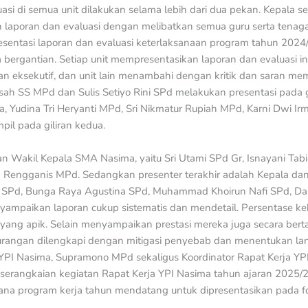
si di semua unit dilakukan selama lebih dari dua pekan. Kepala 
laporan dan evaluasi dengan melibatkan semua guru serta tenaga
sentasi laporan dan evaluasi keterlaksanaan program tahun 2024
a bergantian. Setiap unit mempresentasikan laporan dan evaluasi in
adan eksekutif, dan unit lain menambahi dengan kritik dan saran 
ah SS MPd dan Sulis Setiyo Rini SPd melakukan presentasi pada g
, Yudina Tri Heryanti MPd, Sri Nikmatur Rupiah MPd, Karni Dwi I
il pada giliran kedua.
dan Wakil Kepala SMA Nasima, yaitu Sri Utami SPd Gr, Isnayani Tab
ta Rengganis MPd. Sedangkan presenter terakhir adalah Kepala da
oh SPd, Bunga Raya Agustina SPd, Muhammad Khoirun Nafi SPd, Dan
yampaikan laporan cukup sistematis dan mendetail. Persentase ke
a yang apik. Selain menyampaikan prestasi mereka juga secara be
angan dilengkapi dengan mitigasi penyebab dan menentukan lang
g YPI Nasima, Supramono MPd sekaligus Koordinator Rapat Kerja YPI
serangkaian kegiatan Rapat Kerja YPI Nasima tahun ajaran 2025/2
ana program kerja tahun mendatang untuk dipresentasikan pada f