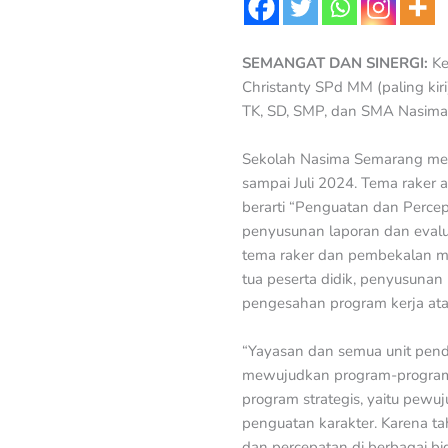
SEMANGAT DAN SINERGI:
Ke
Christanty SPd MM (paling kiri
TK, SD, SMP, dan SMA Nasima
Sekolah Nasima Semarang men
sampai Juli 2024. Tema raker 
berarti “Penguatan dan Perce
penyusunan laporan dan evalua
tema raker dan pembekalan ma
tua peserta didik, penyusunan
pengesahan program kerja atau
“Yayasan dan semua unit pen
mewujudkan program-program
program strategis, yaitu pewuj
penguatan karakter. Karena t
dan percepatan di berbagai b