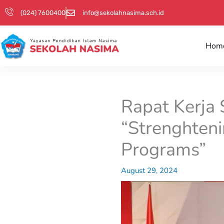
Skip
(024) 7600400
info@sekolahnasima.sch.id
to
content
Hom
Rapat Kerja
“Strenghteni
Programs”
August 29, 2024