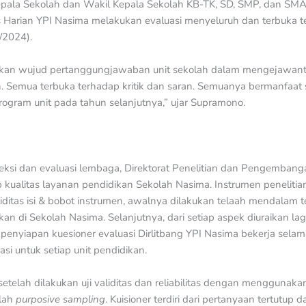
epala Sekolah dan Wakil Kepala Sekolah KB-TK, SD, SMP, dan SMA
s Harian YPI Nasima melakukan evaluasi menyeluruh dan terbuka
/2024).
kan wujud pertanggungjawaban unit sekolah dalam mengejawantah
n. Semua terbuka terhadap kritik dan saran. Semuanya bermanfaat
ogram unit pada tahun selanjutnya,” ujar Supramono.
ksi dan evaluasi lembaga, Direktorat Penelitian dan Pengembanga
 kualitas layanan pendidikan Sekolah Nasima. Instrumen peneliti
iditas isi & bobot instrumen, awalnya dilakukan telaah mendalam 
n di Sekolah Nasima. Selanjutnya, dari setiap aspek diuraikan lagi
enyiapan kuesioner evaluasi Dirlitbang YPI Nasima bekerja selam
si untuk setiap unit pendidikan.
setelah dilakukan uji validitas dan reliabilitas dengan menggunak
alah
purposive sampling
. Kuisioner terdiri dari pertanyaan tertutup