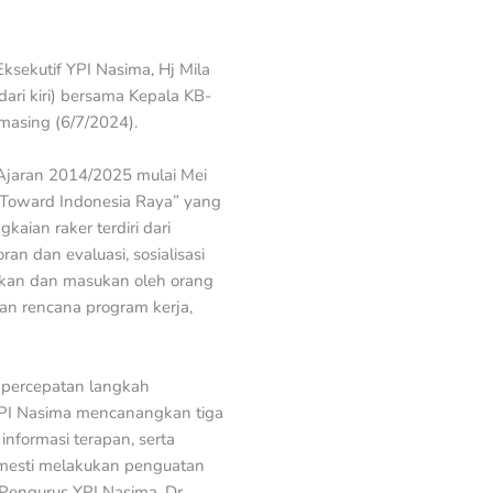
ksekutif YPI Nasima, Hj Mila
dari kiri) bersama Kepala KB-
asing (6/7/2024).
Ajaran 2014/2025 mulai Mei
s Toward Indonesia Raya” yang
ian raker terdiri dari
an dan evaluasi, sosialisasi
dikan dan masukan oleh orang
an rencana program kerja,
 percepatan langkah
PI Nasima mencanangkan tiga
informasi terapan, serta
 mesti melakukan penguatan
 Pengurus YPI Nasima, Dr