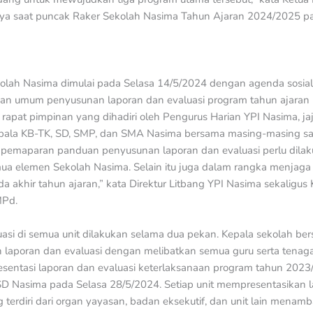
ya saat puncak Raker Sekolah Nasima Tahun Ajaran 2024/2025 pa
olah Nasima dimulai pada Selasa 14/5/2024 dengan agenda sosiali
an umum penyusunan laporan dan evaluasi program tahun ajaran 2
 rapat pimpinan yang dihadiri oleh Pengurus Harian YPI Nasima, jaj
Kepala KB-TK, SD, SMP, dan SMA Nasima bersama masing-masing sat
rta pemaparan panduan penyusunan laporan dan evaluasi perlu dil
mua elemen Sekolah Nasima. Selain itu juga dalam rangka menjaga 
a akhir tahun ajaran,” kata Direktur Litbang YPI Nasima sekaligus
MPd.
asi di semua unit dilakukan selama dua pekan. Kepala sekolah be
laporan dan evaluasi dengan melibatkan semua guru serta tenaga
sentasi laporan dan evaluasi keterlaksanaan program tahun 2023
 SD Nasima pada Selasa 28/5/2024. Setiap unit mempresentasikan l
g terdiri dari organ yayasan, badan eksekutif, dan unit lain menamb