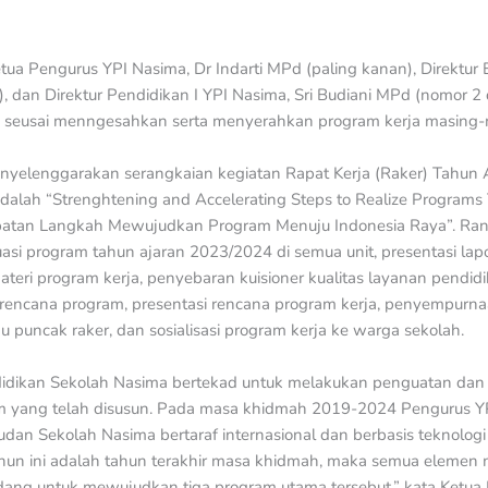
tua Pengurus YPI Nasima, Dr Indarti MPd (paling kanan), Direktur E
), dan Direktur Pendidikan I YPI Nasima, Sri Budiani MPd (nomor 2 
 seusai menngesahkan serta menyerahkan program kerja masing-m
yelenggarakan serangkaian kegiatan Rapat Kerja (Raker) Tahun 
adalah “Strenghtening and Accelerating Steps to Realize Program
patan Langkah Mewujudkan Program Menuju Indonesia Raya”. Rangka
si program tahun ajaran 2023/2024 di semua unit, presentasi lapor
teri program kerja, penyebaran kuisioner kualitas layanan pendi
 rencana program, presentasi rencana program kerja, penyempurna
 puncak raker, dan sosialisasi program kerja ke warga sekolah.
didikan Sekolah Nasima bertekad untuk melakukan penguatan dan
 yang telah disusun. Pada masa khidmah 2019-2024 Pengurus Y
udan Sekolah Nasima bertaraf internasional dan berbasis teknologi 
ahun ini adalah tahun terakhir masa khidmah, maka semua elemen
idang untuk mewujudkan tiga program utama tersebut,” kata Ketua