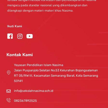
mengacu pada standar nasional yang dikembangkan dan
dilengkapi dengan materi-materi khas Nasima.
Ikuti Kami
I
Y
n
o
s
u
t
t
Kontak Kami
a
u
g
b
Yayasan Pendidikan Islam Nasima
r
e
Jalan Puspanjolo Selatan No.53 Kelurahan Bojongsalaman
a
RT 05/RW III, Kecamatan Semarang Barat, Kota Semarang
m
50141
info@sekolahnasima.sch.id
082367892525