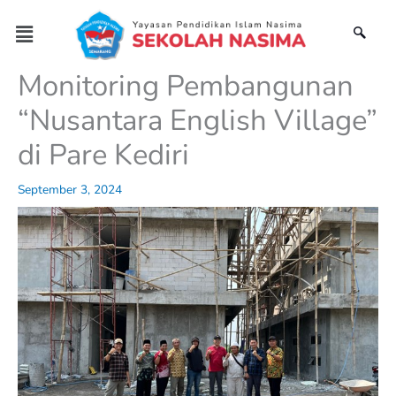
Skip
Menu
to
content
Monitoring Pembangunan
“Nusantara English Village”
di Pare Kediri
September 3, 2024