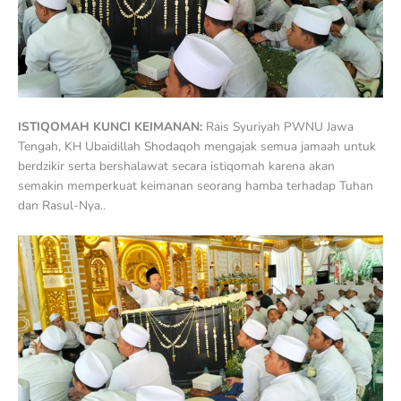
ISTIQOMAH KUNCI KEIMANAN:
Rais Syuriyah PWNU Jawa
Tengah, KH Ubaidillah Shodaqoh mengajak semua jamaah untuk
berdzikir serta bershalawat secara istiqomah karena akan
semakin memperkuat keimanan seorang hamba terhadap Tuhan
dan Rasul-Nya..