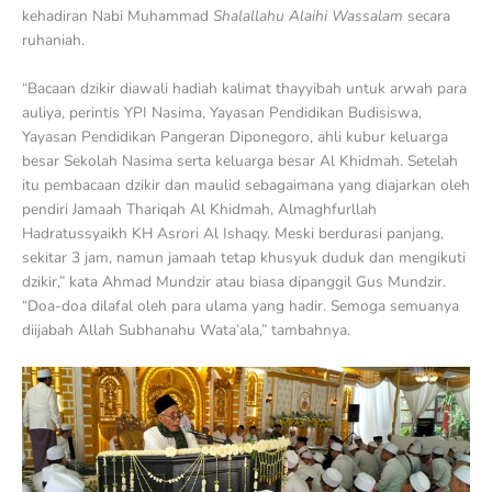
kehadiran Nabi Muhammad
Shalallahu Alaihi Wassalam
secara
ruhaniah.
“Bacaan dzikir diawali hadiah kalimat thayyibah untuk arwah para
auliya, perintis YPI Nasima, Yayasan Pendidikan Budisiswa,
Yayasan Pendidikan Pangeran Diponegoro, ahli kubur keluarga
besar Sekolah Nasima serta keluarga besar Al Khidmah. Setelah
itu pembacaan dzikir dan maulid sebagaimana yang diajarkan oleh
pendiri Jamaah Thariqah Al Khidmah, Almaghfurllah
Hadratussyaikh KH Asrori Al Ishaqy. Meski berdurasi panjang,
sekitar 3 jam, namun jamaah tetap khusyuk duduk dan mengikuti
dzikir,” kata Ahmad Mundzir atau biasa dipanggil Gus Mundzir.
“Doa-doa dilafal oleh para ulama yang hadir. Semoga semuanya
diijabah Allah Subhanahu Wata’ala,” tambahnya.