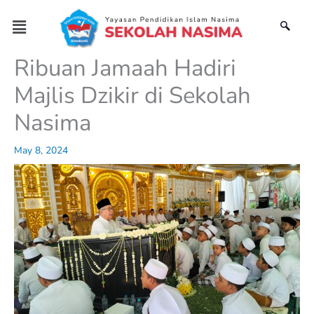
Skip
Menu
to
content
Ribuan Jamaah Hadiri
Majlis Dzikir di Sekolah
Nasima
May 8, 2024