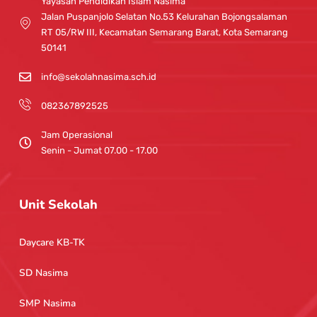
g
b
Yayasan Pendidikan Islam Nasima
r
e
Jalan Puspanjolo Selatan No.53 Kelurahan Bojongsalaman
a
RT 05/RW III, Kecamatan Semarang Barat, Kota Semarang
m
50141
info@sekolahnasima.sch.id
082367892525
Jam Operasional
Senin - Jumat 07.00 - 17.00
Unit Sekolah
Daycare KB-TK
SD Nasima
SMP Nasima