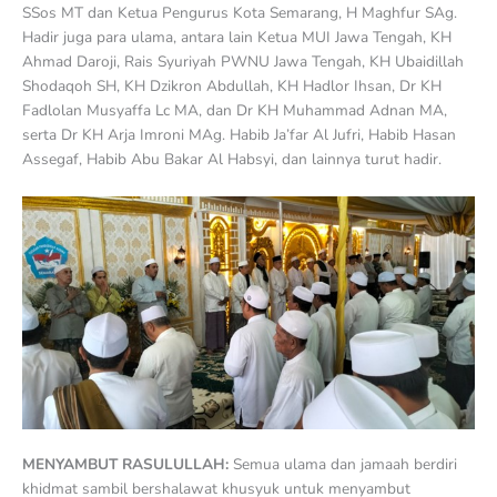
SSos MT dan Ketua Pengurus Kota Semarang, H Maghfur SAg.
Hadir juga para ulama, antara lain Ketua MUI Jawa Tengah, KH
Ahmad Daroji, Rais Syuriyah PWNU Jawa Tengah, KH Ubaidillah
Shodaqoh SH, KH Dzikron Abdullah, KH Hadlor Ihsan, Dr KH
Fadlolan Musyaffa Lc MA, dan Dr KH Muhammad Adnan MA,
serta Dr KH Arja Imroni MAg. Habib Ja’far Al Jufri, Habib Hasan
Assegaf, Habib Abu Bakar Al Habsyi, dan lainnya turut hadir.
MENYAMBUT RASULULLAH:
Semua ulama dan jamaah berdiri
khidmat sambil bershalawat khusyuk untuk menyambut