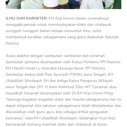
ILMU DAN KARAKTER:
KH Arja Imroni dalam ceramahnya
mengajak jamaak untuk membudayakan dzikir dan shalawat,
sungguh-sungguh dalam belajar menuntut ilmu, serta
membentuk karakter sebagaimana yang getol dilakukan Sekolah
Nasima.
Acara diakhiri dengan sambutan-sambutan dan ceramah.
Sambutan pertama disampaikan oleh Ketua Pembina YPI Nasima,
KH Hanief Ismail Lc mewakili keluarga besar YPI Nasima.
Sambutan kedua oleh Rais Syuriyah PWNU Jawa Tengah, KH
Ubaidillah Shodaqoh SH dan ketiga Ketua Pengurus Wilayah
Jawa Tengah dan DIY, H Amir Mahmud SSos MT. Ceramah atau
mauidhah hasanah
disampaikan oleh Dr KH Arja Imroni MAg.
“Semoga kegiatan-kegiatan dzikir dan maulid sebagaimana hari ini
dapat istiqomah kita lakukan sebagaimana telah diteladankan dan
diwasiatkan oleh guru-guru kita sebagai ikhtiar penguatan
keimanan,” kata KH Ubaidillah Shodaqoh. Sedangkan Kyai Arja
berceramah tentang manfaat dzikir dan shalawat di dunia