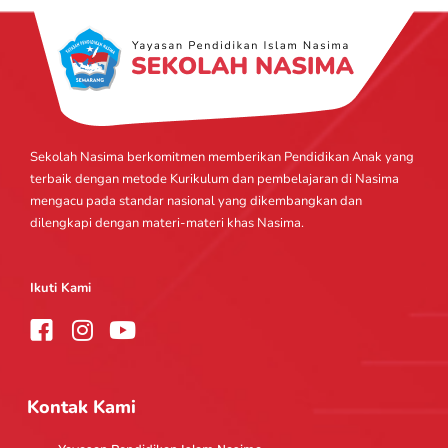
Sekolah Nasima berkomitmen memberikan Pendidikan Anak yang
terbaik dengan metode Kurikulum dan pembelajaran di Nasima
mengacu pada standar nasional yang dikembangkan dan
dilengkapi dengan materi-materi khas Nasima.
Ikuti Kami
I
Y
n
o
s
u
t
t
Kontak Kami
a
u