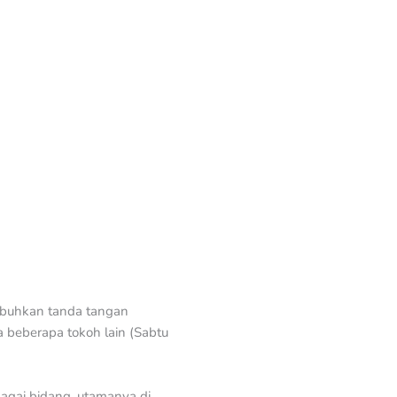
ubuhkan tanda tangan
 beberapa tokoh lain (Sabtu
agai bidang, utamanya di