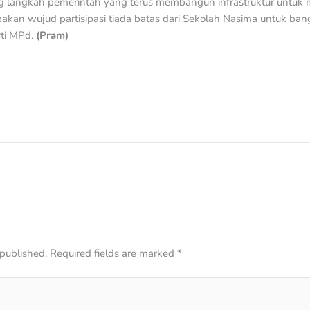
 langkah pemerintah yang terus membangun infrastruktur untuk
upakan wujud partisipasi tiada batas dari Sekolah Nasima untuk ba
rti MPd.
(Pram)
 published.
Required fields are marked
*