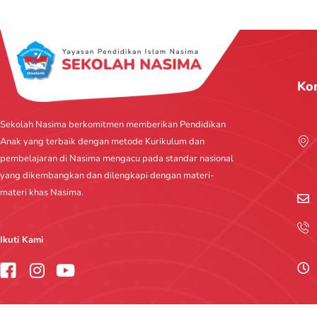
Ko
Sekolah Nasima berkomitmen memberikan Pendidikan
Anak yang terbaik dengan metode Kurikulum dan
pembelajaran di Nasima mengacu pada standar nasional
yang dikembangkan dan dilengkapi dengan materi-
materi khas Nasima.
Ikuti Kami
I
Y
n
o
s
u