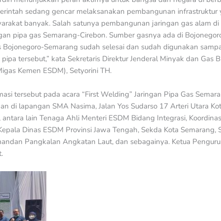
merintah sedang gencar melaksanakan pembangunan infrastruktur y
yarakat banyak. Salah satunya pembangunan jaringan gas alam di
an pipa gas Semarang-Cirebon. Sumber gasnya ada di Bojonegoro.
 Bojonegoro-Semarang sudah selesai dan sudah digunakan sampa
pipa tersebut,” kata Sekretaris Direktur Jenderal Minyak dan Gas
Migas Kemen ESDM), Setyorini TH.
asi tersebut pada acara “First Welding” Jaringan Pipa Gas Semar
an di lapangan SMA Nasima, Jalan Yos Sudarso 17 Arteri Utara Ko
 antara lain Tenaga Ahli Menteri ESDM Bidang Integrasi, Koordinas
Kepala Dinas ESDM Provinsi Jawa Tengah, Sekda Kota Semarang, 
andan Pangkalan Angkatan Laut, dan sebagainya. Ketua Pengurus
.