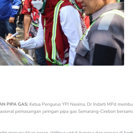
AN PIPA GAS:
Ketua Pengurus YPI Nasima, Dr Indarti MPd memb
nasional pemasangan jaringan pipa gas Semarang-Cirebon bersama
diri menunjukkan peran aktifnya untuk bangsa dan negara di berb