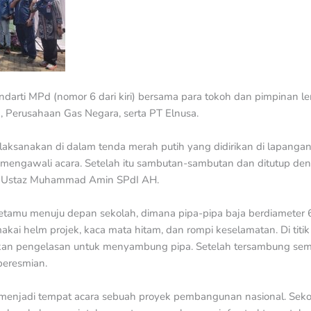
Indarti MPd (nomor 6 dari kiri) bersama para tokoh dan pimpinan 
 Perusahaan Gas Negara, serta PT Elnusa.
ilaksanakan di dalam tenda merah putih yang didirikan di lapang
mengawali acara. Setelah itu sambutan-sambutan dan ditutup den
a, Ustaz Muhammad Amin SPdI AH.
 tetamu menuju depan sekolah, dimana pipa-pipa baja berdiameter 
kai helm projek, kaca mata hitam, dan rompi keselamatan. Di tit
an pengelasan untuk menyambung pipa. Setelah tersambung sem
eresmian.
a menjadi tempat acara sebuah proyek pembangunan nasional. Se