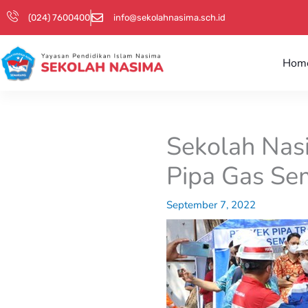
Skip
(024) 7600400
info@sekolahnasima.sch.id
to
content
Hom
Sekolah Nasi
Pipa Gas Se
September 7, 2022