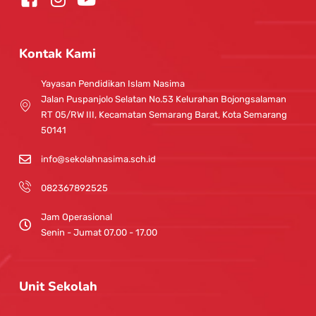
n
o
s
u
t
t
Kontak Kami
a
u
g
b
Yayasan Pendidikan Islam Nasima
r
e
Jalan Puspanjolo Selatan No.53 Kelurahan Bojongsalaman
a
RT 05/RW III, Kecamatan Semarang Barat, Kota Semarang
m
50141
info@sekolahnasima.sch.id
082367892525
Jam Operasional
Senin - Jumat 07.00 - 17.00
Unit Sekolah