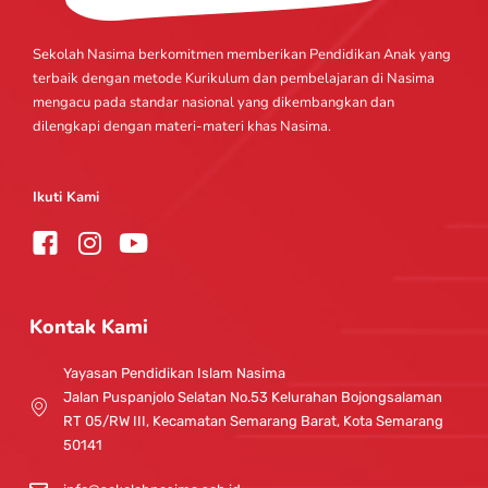
Sekolah Nasima berkomitmen memberikan Pendidikan Anak yang
terbaik dengan metode Kurikulum dan pembelajaran di Nasima
mengacu pada standar nasional yang dikembangkan dan
dilengkapi dengan materi-materi khas Nasima.
Ikuti Kami
I
Y
n
o
s
u
t
t
Kontak Kami
a
u
g
b
Yayasan Pendidikan Islam Nasima
r
e
Jalan Puspanjolo Selatan No.53 Kelurahan Bojongsalaman
a
RT 05/RW III, Kecamatan Semarang Barat, Kota Semarang
m
50141