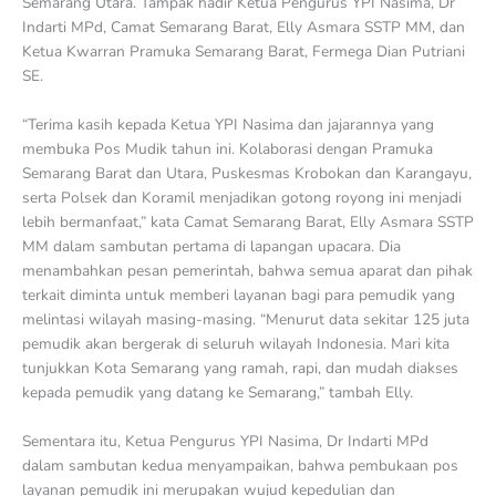
Semarang Utara. Tampak hadir Ketua Pengurus YPI Nasima, Dr
Indarti MPd, Camat Semarang Barat, Elly Asmara SSTP MM, dan
Ketua Kwarran Pramuka Semarang Barat, Fermega Dian Putriani
SE.
“Terima kasih kepada Ketua YPI Nasima dan jajarannya yang
membuka Pos Mudik tahun ini. Kolaborasi dengan Pramuka
Semarang Barat dan Utara, Puskesmas Krobokan dan Karangayu,
serta Polsek dan Koramil menjadikan gotong royong ini menjadi
lebih bermanfaat,” kata Camat Semarang Barat, Elly Asmara SSTP
MM dalam sambutan pertama di lapangan upacara. Dia
menambahkan pesan pemerintah, bahwa semua aparat dan pihak
terkait diminta untuk memberi layanan bagi para pemudik yang
melintasi wilayah masing-masing. “Menurut data sekitar 125 juta
pemudik akan bergerak di seluruh wilayah Indonesia. Mari kita
tunjukkan Kota Semarang yang ramah, rapi, dan mudah diakses
kepada pemudik yang datang ke Semarang,” tambah Elly.
Sementara itu, Ketua Pengurus YPI Nasima, Dr Indarti MPd
dalam sambutan kedua menyampaikan, bahwa pembukaan pos
layanan pemudik ini merupakan wujud kepedulian dan