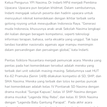
Ketua Pengurus YPI Nasima, Dr Indarti MPd menjadi Pembina
Upacara. Upacara pun berjalan khidmat. Dalam sambutannya,
Indarti mengajak seluruh peserta dan hadirin upacara untuk
mensyukuri nikmat kemerdekaan dengan ikhtiar terbaik serta
gotong royong untuk mewujudkan Indonesia Raya. “Generasi
muda Indonesia, khususnya anak-anak Sekolah Nasima lengkapi
diri kalian dengan beragam kompetensi, seperti teknologi
informasi terapan, bahasa, serta eksakta yang unggul. Tak lupa
landasi karakter nasionalis agamais agar mampu memimpin
dalam persandingan dan persaingan global,” kata Indarti.
Pentas
folklore
Nusantara menjadi pemuncak acara. Mereka yang
pentas pada hari kemerdekaan tersebut adalah mereka yang
terbaik dari unit sekolah masing-masing. Sebelumnya saat HUT
Ke-62 Pramuka (Senin 14/8) dilakukan kompetisi di SD, SMP, dan
SMA Nasima. Mereka yang terbaik dan lolos ke pentas puncak
hari kemerdekaan adalah kelas IV Pontianak SD Nasima dengan
drama musikal “Sungai Kapuas”, kelas VI SMP Nasima dengan
drama musikal “Legenda Way Rebo”, dan kelas XI SMA Nasima
dengan “Legenda Batu Gantung Parapat”. Pada akhir acara