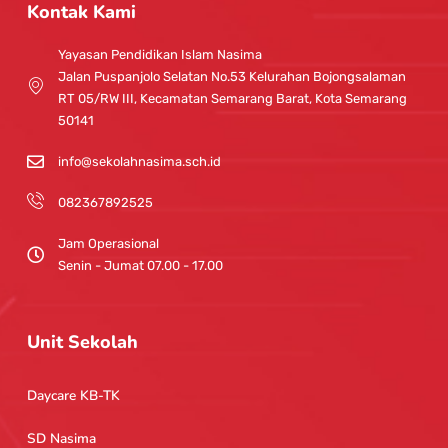
t
t
Kontak Kami
a
u
g
b
Yayasan Pendidikan Islam Nasima
r
e
Jalan Puspanjolo Selatan No.53 Kelurahan Bojongsalaman
a
RT 05/RW III, Kecamatan Semarang Barat, Kota Semarang
m
50141
info@sekolahnasima.sch.id
082367892525
Jam Operasional
Senin - Jumat 07.00 - 17.00
Unit Sekolah
Daycare KB-TK
SD Nasima