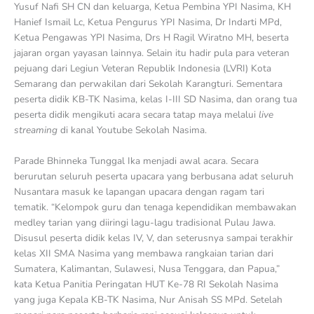
Yusuf Nafi SH CN dan keluarga, Ketua Pembina YPI Nasima, KH
Hanief Ismail Lc, Ketua Pengurus YPI Nasima, Dr Indarti MPd,
Ketua Pengawas YPI Nasima, Drs H Ragil Wiratno MH, beserta
jajaran organ yayasan lainnya. Selain itu hadir pula para veteran
pejuang dari Legiun Veteran Republik Indonesia (LVRI) Kota
Semarang dan perwakilan dari Sekolah Karangturi. Sementara
peserta didik KB-TK Nasima, kelas I-III SD Nasima, dan orang tua
peserta didik mengikuti acara secara tatap maya melalui
live
streaming
di kanal Youtube Sekolah Nasima.
Parade Bhinneka Tunggal Ika menjadi awal acara. Secara
berurutan seluruh peserta upacara yang berbusana adat seluruh
Nusantara masuk ke lapangan upacara dengan ragam tari
tematik. “Kelompok guru dan tenaga kependidikan membawakan
medley tarian yang diiringi lagu-lagu tradisional Pulau Jawa.
Disusul peserta didik kelas IV, V, dan seterusnya sampai terakhir
kelas XII SMA Nasima yang membawa rangkaian tarian dari
Sumatera, Kalimantan, Sulawesi, Nusa Tenggara, dan Papua,”
kata Ketua Panitia Peringatan HUT Ke-78 RI Sekolah Nasima
yang juga Kepala KB-TK Nasima, Nur Anisah SS MPd. Setelah