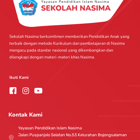
Sekolah Nasima berkomitmen memberikan Pendidikan Anak yang
terbaik dengan metode Kurikulum dan pembelajaran di Nasima
mengacu pada standar nasional yang dikembangkan dan
dilengkapi dengan materi-materi khas Nasima.
Ikuti Kami
I
Y
n
o
s
u
t
t
Kontak Kami
a
u
g
b
Yayasan Pendidikan Islam Nasima
r
e
Jalan Puspanjolo Selatan No.53 Kelurahan Bojongsalaman