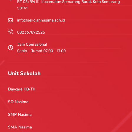
a
RT 05/RW III, Kecamatan Semarang Barat, Kota Semarang
m
50141
info@sekolahnasima.sch.id
082367892525
Jam Operasional
Senin - Jumat 07.00 - 17.00
Unit Sekolah
Daycare KB-TK
SD Nasima
SMP Nasima
SMA Nasima