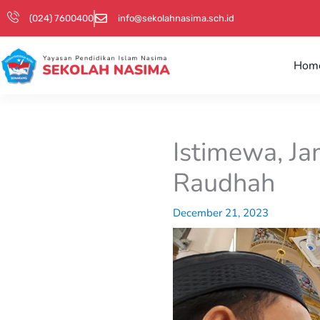
Skip
(024) 7600400
info@sekolahnasima.sch.id
to
content
Hom
Istimewa, Ja
Raudhah
December 21, 2023