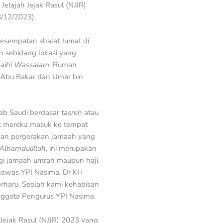
elajah Jejak Rasul (NJJR)
/12/2023).
esempatan shalat Jumat di
 sebidang lokasi yang
laihi Wassalam.
Rumah
 Abu Bakar dan Umar bin
ab Saudi berdasar
tasreh
atau
at mereka masuk ke tempat
kan pergerakan jamaah yang
Alhamdulillah,
ini merupakan
gi jamaah umrah maupun haji,
ngawas YPI Nasima, Dr KH
haru. Seolah kami kehabisan
Anggota Pengurus YPI Nasima.
 Jejak Rasul (NJJR) 2023 yang