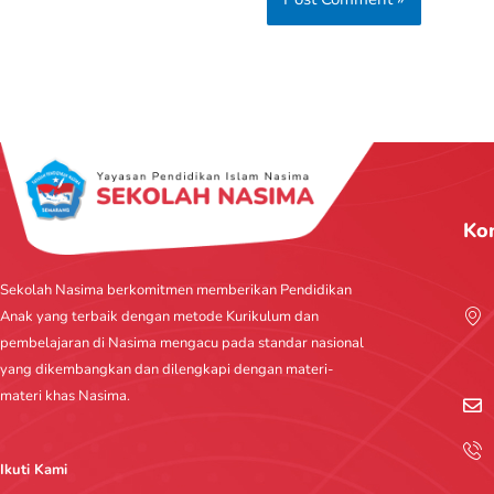
Ko
Sekolah Nasima berkomitmen memberikan Pendidikan
Anak yang terbaik dengan metode Kurikulum dan
pembelajaran di Nasima mengacu pada standar nasional
yang dikembangkan dan dilengkapi dengan materi-
materi khas Nasima.
Ikuti Kami