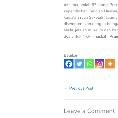
total berjumlah 67 orang. Pese
kependidikan Sekolah Nasima
kegiatan rutin Sekolah Nasim
disempurnakan dengan beragam k
Ma’la, jelajah museum dan beb
doa untuk NKRI.
(naskah: Pram
Bagikan
←
Previous Post
Leave a Comment