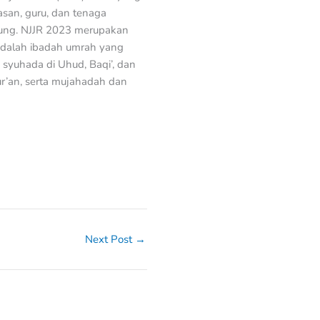
yasan, guru, dan tenaga
bung. NJJR 2023 merupakan
adalah ibadah umrah yang
 syuhada di Uhud, Baqi’, dan
ur’an, serta mujahadah dan
Next Post
→