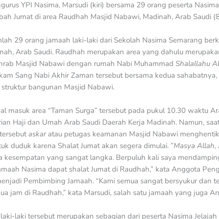
urus YPI Nasima, Marsudi (kiri) bersama 29 orang peserta Nasima J
h Jumat di area Raudhah Masjid Nabawi, Madinah, Arab Saudi (8
lah 29 orang jamaah laki-laki dari Sekolah Nasima Semarang berk
nah, Arab Saudi. Raudhah merupakan area yang dahulu merupakan
 mihrab Masjid Nabawi dengan rumah Nabi Muhammad
Shalallahu A
akam Sang Nabi Akhir Zaman tersebut bersama kedua sahabatnya,
struktur bangunan Masjid Nabawi.
l masuk area “Taman Surga” tersebut pada pukul 10.30 waktu Ar
terian Haji dan Umah Arab Saudi Daerah Kerja Madinah. Namun, sa
 tersebut
askar
atau petugas keamanan Masjid Nabawi menghenti
k duduk karena Shalat Jumat akan segera dimulai. ”
Masya Allah, 
ta kesempatan yang sangat langka. Berpuluh kali saya mendampin
 jamaah Nasima dapat shalat Jumat di Raudhah,” kata Anggota Pe
njadi Pembimbing Jamaah. “Kami semua sangat bersyukur dan ter
dua jam di Raudhah,” kata Marsudi, salah satu jamaah yang juga 
aki-laki tersebut merupakan sebagian dari peserta Nasima Jelajah