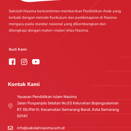
Sekolah Nasima berkomitmen memberikan Pendidikan Anak yang
terbaik dengan metode Kurikulum dan pembelajaran di Nasima
mengacu pada standar nasional yang dikembangkan dan
dilengkapi dengan materi-materi khas Nasima.
Ikuti Kami
I
Y
n
o
s
u
t
t
Kontak Kami
a
u
g
b
Yayasan Pendidikan Islam Nasima
r
e
Jalan Puspanjolo Selatan No.53 Kelurahan Bojongsalaman
a
RT 05/RW III, Kecamatan Semarang Barat, Kota Semarang
m
50141
info@sekolahnasima.sch.id