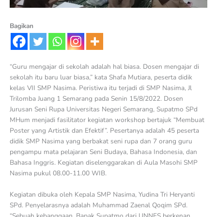
Bagikan
“Guru mengajar di sekolah adalah hal biasa. Dosen mengajar di
sekolah itu baru luar biasa,” kata Shafa Mutiara, peserta didik
kelas VII SMP Nasima. Peristiwa itu terjadi di SMP Nasima, Jl
Trilomba Juang 1 Semarang pada Senin 15/8/2022. Dosen
Jurusan Seni Rupa Universitas Negeri Semarang, Supatmo SPd
MHum menjadi fasilitator kegiatan workshop bertajuk “Membuat
Poster yang Artistik dan Efektif”. Pesertanya adalah 45 peserta
didik SMP Nasima yang berbakat seni rupa dan 7 orang guru
pengampu mata pelajaran Seni Budaya, Bahasa Indonesia, dan
Bahasa Inggris. Kegiatan diselenggarakan di Aula Masohi SMP
Nasima pukul 08.00-11.00 WIB.
Kegiatan dibuka oleh Kepala SMP Nasima, Yudina Tri Heryanti
SPd. Penyelarasnya adalah Muhammad Zaenal Qoqim SPd.
“Sebuah kebanggaan, Bapak Supatmo dari UNNES berkenan