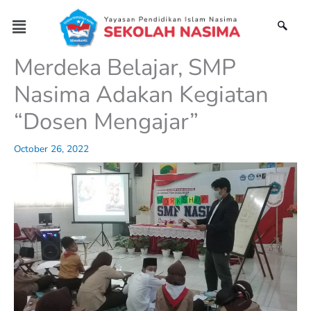
Skip
Menu
to
content
Merdeka Belajar, SMP
Nasima Adakan Kegiatan
“Dosen Mengajar”
October 26, 2022