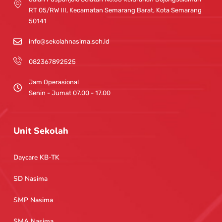
a
RT 05/RW III, Kecamatan Semarang Barat, Kota Semarang
m
50141
info@sekolahnasima.sch.id
082367892525
Jam Operasional
Senin - Jumat 07.00 - 17.00
Unit Sekolah
Daycare KB-TK
SD Nasima
SMP Nasima
SMA Nasima