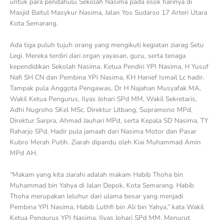
untuk para pendahulu Sekolah Nasima pada esok harinya di
Masjid Baitul Masykur Nasima, Jalan Yos Sudarso 17 Arteri Utara
Kota Semarang.
Ada tiga puluh tujuh orang yang mengikuti kegiatan ziarag Setu
Legi. Mereka terdiri dari organ yayasan, guru, serta tenaga
kependidikan Sekolah Nasima. Ketua Pendiri YPI Nasima, H Yusuf
Nafi SH CN dan Pembina YPI Nasima, KH Hanief Ismail Lc hadir.
Tampak pula Anggota Pengawas, Dr H Najahan Musyafak MA,
Wakil Ketua Pengurus, Ilyas Johari SPd MM, Wakil Sekretaris,
Adhi Nugroho SKel MSc, Direktur Litbang, Supramono MPd,
Direktur Sarpra, Ahmad Jauhari MPd, serta Kepala SD Nasima, TY
Raharjo SPd. Hadir pula jamaah dari Nasima Motor dan Pasar
Kubro Merah Putih. Ziarah dipandu oleh Kiai Muhammad Amin
MPd AH.
“Makam yang kita ziarahi adalah makam Habib Thoha bin
Muhammad bin Yahya di Jalan Depok, Kota Semarang. Habib
Thoha merupakan leluhur dari ulama besar yang menjadi
Pembina YPI Nasima, Habib Luthfi bin Ali bin Yahya,” kata Wakil
Ketua Pengurus YPI Nasima, Ilyas Johari SPd MM. Menurut